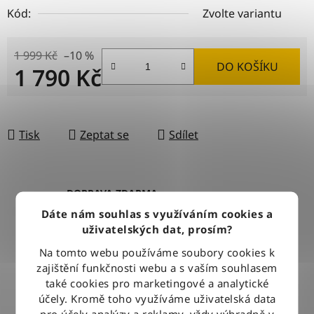
Kód:
Zvolte variantu
1 999 Kč
–10 %
DO KOŠÍKU
1 790 Kč
Měrná cena:
Tisk
Zeptat se
Sdílet
DOPRAVA ZDARMA
Při nákupu nad 2500 Kč doručujeme zdarma po celé ČR
Dáte nám souhlas s využíváním cookies a
uživatelských dat, prosím?
Na tomto webu používáme soubory cookies k
BLESKOVÉ DORUČENÍ
zajištění funkčnosti webu a s vaším souhlasem
Objednávky odesíláme každý pracovní den do 12:00
také cookies pro marketingové a analytické
účely. Kromě toho využíváme uživatelská data
pro účely analýzy a reklamy, vždy výhradně v