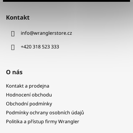
Z
á
Kontakt
p
a
info
@
wranglerstore.cz
t
í
+420 318 523 333
O nás
Kontakt a prodejna
Hodnocení obchodu
Obchodní podmínky
Podmínky ochrany osobních údajů
Politika a přístup firmy Wrangler