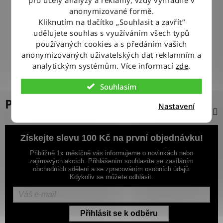
100% ZBOŽÍ SKLADEM
anonymizované formě.
Veškeré vystavené zboží leží na našem skladě
Kliknutím na tlačítko „Souhlasit a zavřít“
udělujete souhlas s využíváním všech typů
používaných cookies a s předáním vašich
VÝMĚNA ZBOŽÍ ZDARMA
anonymizovaných uživatelských dat reklamním a
Nevyhovující zboží zdarma vyměníme do 14 dnů od jeho
doručení
analytickým systémům. Více informací
zde
.
Souhlasím
Popis
Nastavení
Získejte slevu 100 Kč na první objednávku!
Přibližně 1x měsíčně vás informujeme o novinkách nebo
zajímavých akcích. Přihlášením souhlasíte se zasíláním
obchodních sdělení a se zpracováním osobních údajů.
Kdykoliv se můžete odhlásit.
Přihlásit se k odběru