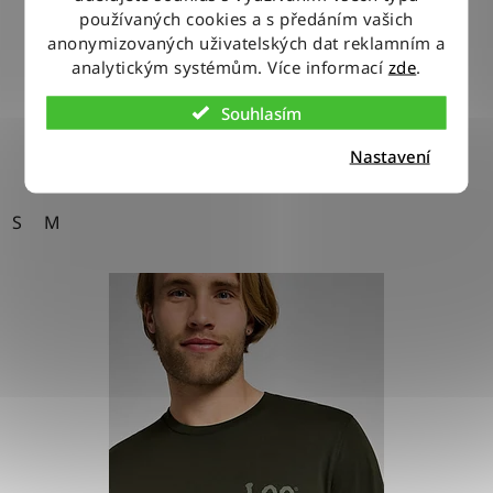
používaných cookies a s předáním vašich
anonymizovaných uživatelských dat reklamním a
830 Kč
analytickým systémům. Více informací
zde
.
Souhlasím
DETAIL
Nastavení
S
M