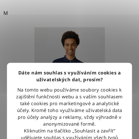
M
Dáte nám souhlas s využíváním cookies a
uživatelských dat, prosím?
Na tomto webu používáme soubory cookies k
zajištění funkčnosti webu a s vaším souhlasem
také cookies pro marketingové a analytické
účely. Kromě toho využíváme uživatelská data
pro účely analýzy a reklamy, vždy výhradně v
anonymizované formě.
Kliknutím na tlačítko „Souhlasit a zavřít“
Triko Wrangler REFINED POLO NAVY
udělujete souhlas s využíváním všech typů