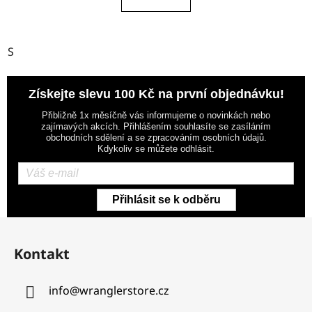
S
Získejte slevu 100 Kč na první objednávku!
Přibližně 1x měsíčně vás informujeme o novinkách nebo
zajímavých akcích. Přihlášením souhlasíte se zasíláním
obchodních sdělení a se zpracováním osobních údajů.
Kdykoliv se můžete odhlásit.
Přihlásit se k odběru
Z
á
Kontakt
p
a
info
@
wranglerstore.cz
t