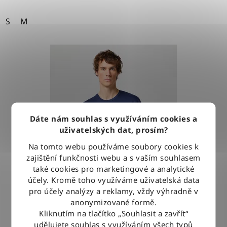
S
M
Dáte nám souhlas s využíváním cookies a
uživatelských dat, prosím?
Na tomto webu používáme soubory cookies k
zajištění funkčnosti webu a s vaším souhlasem
také cookies pro marketingové a analytické
účely. Kromě toho využíváme uživatelská data
pro účely analýzy a reklamy, vždy výhradně v
anonymizované formě.
Kliknutím na tlačítko „Souhlasit a zavřít“
Tričko Wrangler 2PACK TEE NAVY
udělujete souhlas s využíváním všech typů