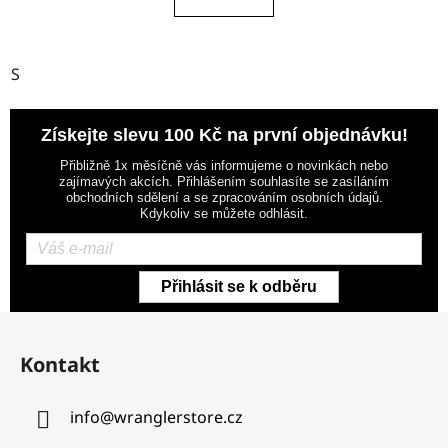
S
Získejte slevu 100 Kč na první objednávku!
Přibližně 1x měsíčně vás informujeme o novinkách nebo
zajímavých akcích. Přihlášením souhlasíte se zasíláním
obchodních sdělení a se zpracováním osobních údajů.
Kdykoliv se můžete odhlásit.
Přihlásit se k odběru
Z
á
Kontakt
p
a
info
@
wranglerstore.cz
t