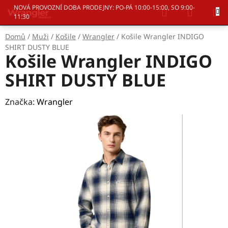
Přejít
Hledat
NÁKUP
NOVÁ PROVOZNÍ DOBA PRODEJNY: PO-PÁ 10:00-15:00, SO 9:00-
na
11:30
KOŠÍK
obsah
Domů
/
Muži
/
Košile
/
Wrangler
/
Košile Wrangler INDIGO
SHIRT DUSTY BLUE
Košile Wrangler INDIGO
SHIRT DUSTY BLUE
Značka:
Wrangler