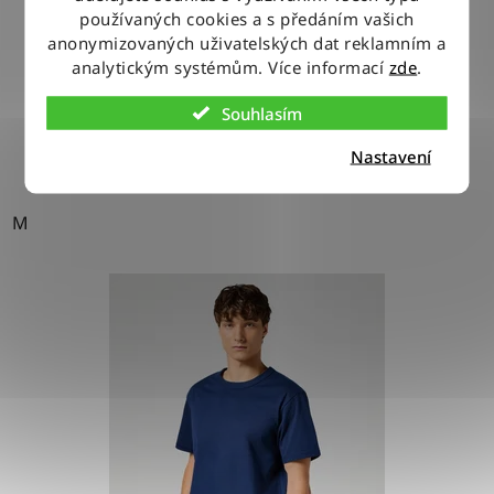
používaných cookies a s předáním vašich
anonymizovaných uživatelských dat reklamním a
800 Kč
analytickým systémům. Více informací
zde
.
Souhlasím
DETAIL
Nastavení
M