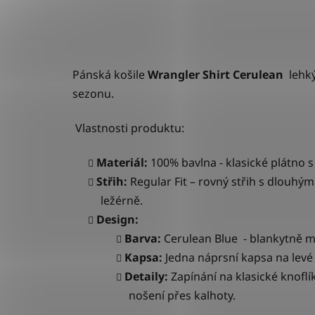
Pánská košile
Wrangler Shirt Cerulean
lehký 
sezonu.
Vlastnosti produktu:
Materiál:
100% bavlna - klasické plátno s
Střih:
Regular Fit – rovný střih s dlouh
ležérně.
Design:
Barva:
Cerulean Blue - blankytně m
Kapsa:
Jedna náprsní kapsa na levé
Detaily:
Zapínání na klasické knoflí
nošení přes kalhoty.