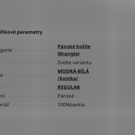
lňkové parametry
Pánské košile
gorie
Wrangler
Zvolte variantu
MODRÁ-BÍLÁ
va
/kostka/
h
REGULAR
ní
Pánské
riál
100%bavlna