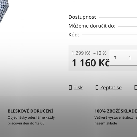
Dostupnost
Můžeme doručit do:
Kód:
1 299 Kč
–10 %
1 160 Kč
Měrná cena:
Tisk
Zeptat se
BLESKOVÉ DORUČENÍ
100% ZBOŽÍ SKLAD
Objednávky odesíláme každý
Veškeré vystavené zboží le
pracovní den do 12:00
našem skladě