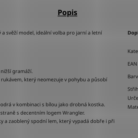
Popis
a svěží model, ideální volba pro jarní a letní
Dop
Kate
EAN
 nižší gramáží.
Bar
ým rukávem, který neomezuje v pohybu a působí
Stři
Urče
odrá v kombinaci s bílou jako
drobná kostka.
Mate
 straně s decentním logem Wrangler.
ky a zaoblený spodní lem, který vypadá dobře i při