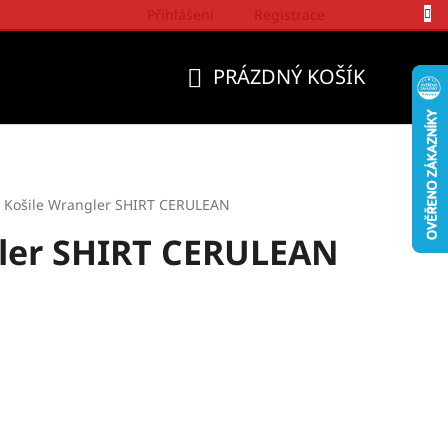
Přihlášení
Registrace
Politika a přístup firmy Wrangler
PRÁZDNÝ KOŠÍK
NÁKUPNÍ
KOŠÍK
Košile Wrangler SHIRT CERULEAN
gler SHIRT CERULEAN