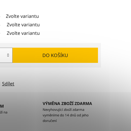
Zvolte variantu
Zvolte variantu
Zvolte variantu
DO KOŠÍKU
Sdílet
VÝMĚNA ZBOŽÍ ZDARMA
EM
Nevyhovující zboží zdarma
ží na
vyměníme do 14 dnů od jeho
doručení