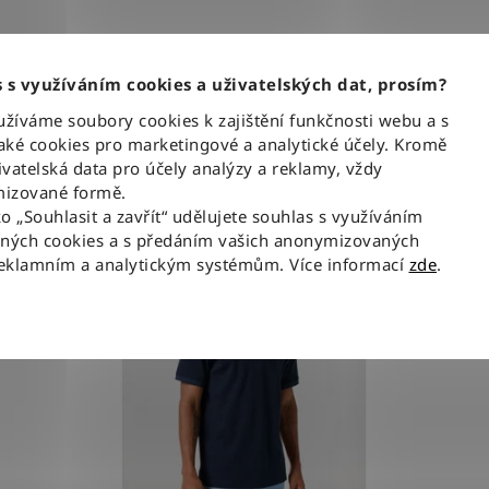
 s využíváním cookies a uživatelských dat, prosím?
íváme soubory cookies k zajištění funkčnosti webu a s
Podobné produkty
ké cookies pro marketingové a analytické účely. Kromě
vatelská data pro účely analýzy a reklamy, vždy
izované formě.
ko „Souhlasit a zavřít“ udělujete souhlas s využíváním
aných cookies a s předáním vašich anonymizovaných
reklamním a analytickým systémům. Více informací
zde
.