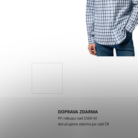
DOPRAVA ZDARMA
Při nákupu nad 2500 Kč
doručujeme zdarma po celé ČR