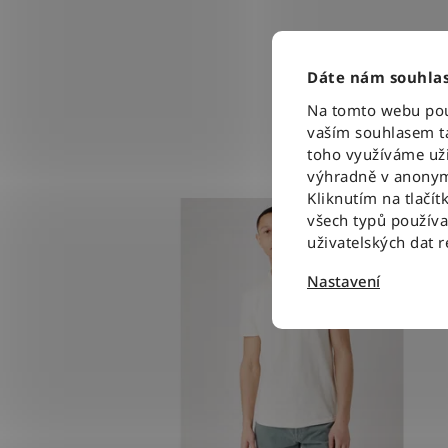
Dáte nám souhlas
Na tomto webu použ
vaším souhlasem ta
toho využíváme uži
výhradně v anonym
Kliknutím na tlačít
všech typů použív
uživatelských dat 
Nastavení