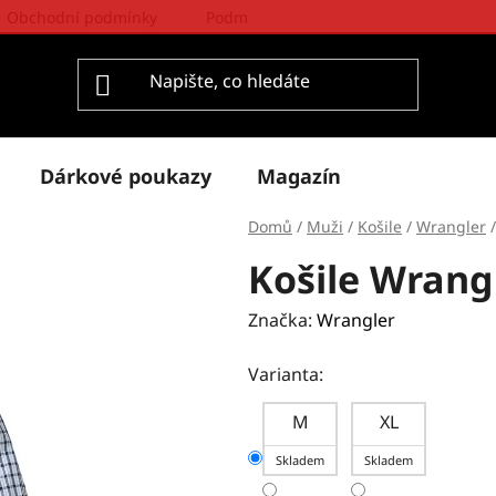
Obchodní podmínky
Podmínky ochrany osobních údajů
Dárkové poukazy
Magazín
Domů
/
Muži
/
Košile
/
Wrangler
/
Košile Wran
Značka:
Wrangler
Varianta:
M
XL
Skladem
Skladem