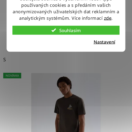
používaných cookies a s předáním vašich
anonymizovaných uživatelských dat reklamním a
620 Kč
analytickým systémům. Více informací
zde
.
Souhlasím
DETAIL
Nastavení
S
NOVINKA