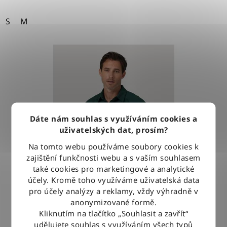
S
M
Dáte nám souhlas s využíváním cookies a
uživatelských dat, prosím?
Na tomto webu používáme soubory cookies k
zajištění funkčnosti webu a s vaším souhlasem
také cookies pro marketingové a analytické
účely. Kromě toho využíváme uživatelská data
pro účely analýzy a reklamy, vždy výhradně v
anonymizované formě.
Kliknutím na tlačítko „Souhlasit a zavřít“
Tričko Wrangler PERFORMANCE POLO PINE
udělujete souhlas s využíváním všech typů