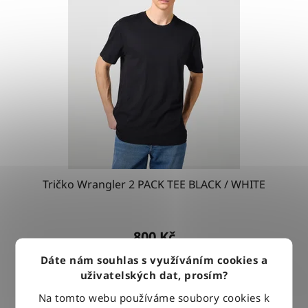
Tričko Wrangler 2 PACK TEE BLACK / WHITE
800 Kč
Dáte nám souhlas s využíváním cookies a
uživatelských dat, prosím?
DETAIL
Na tomto webu používáme soubory cookies k