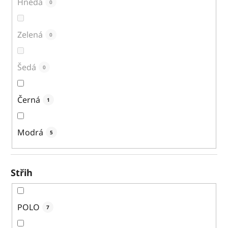
Hnědá
0
Zelená
0
Šedá
0
Černá
1
Modrá
5
Střih
POLO
7