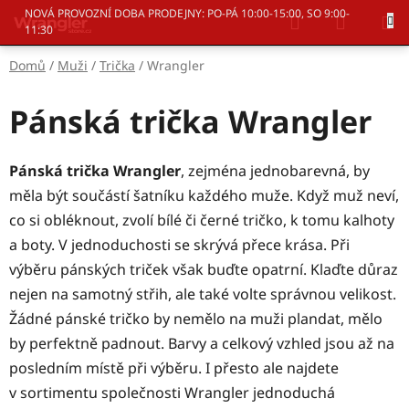
Přejít
Hledat
NÁKUP
NOVÁ PROVOZNÍ DOBA PRODEJNY: PO-PÁ 10:00-15:00, SO 9:00-
na
11:30
KOŠÍK
obsah
Domů
/
Muži
/
Trička
/
Wrangler
Pánská trička Wrangler
Pánská trička Wrangler
, zejména jednobarevná, by
měla být součástí šatníku každého muže. Když muž neví,
co si obléknout, zvolí bílé či černé tričko, k tomu kalhoty
a boty. V jednoduchosti se skrývá přece krása. Při
výběru pánských triček však buďte opatrní. Klaďte důraz
nejen na samotný střih, ale také volte správnou velikost.
Žádné pánské tričko by nemělo na muži plandat, mělo
by perfektně padnout. Barvy a celkový vzhled jsou až na
posledním místě při výběru.
I přesto ale najdete
v sortimentu společnosti Wrangler jednoduchá