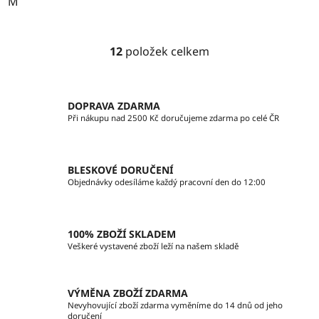
M
12
položek celkem
O
v
l
á
DOPRAVA ZDARMA
d
Při nákupu nad 2500 Kč doručujeme zdarma po celé ČR
a
c
í
BLESKOVÉ DORUČENÍ
p
Objednávky odesíláme každý pracovní den do 12:00
r
v
k
100% ZBOŽÍ SKLADEM
y
Veškeré vystavené zboží leží na našem skladě
v
ý
p
VÝMĚNA ZBOŽÍ ZDARMA
i
Nevyhovující zboží zdarma vyměníme do 14 dnů od jeho
doručení