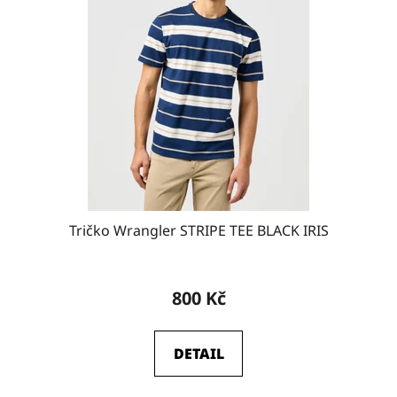
s
p
r
o
d
u
k
t
ů
Tričko Wrangler STRIPE TEE BLACK IRIS
800 Kč
DETAIL