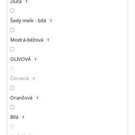
Žlutá
1
Šedý melír - bílá
1
Modrá-béžová
1
OLIVOVÁ
1
Červená
0
Oranžová
1
Bílá
1