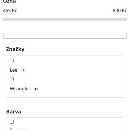
Cena
r
o
465
Kč
800
Kč
d
u
k
t
ů
Značky
Lee
1
Wrangler
11
Barva