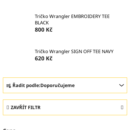
Tričko Wrangler EMBROIDERY TEE
BLACK
800 Kč
Tričko Wrangler SIGN OFF TEE NAVY
620 Kč
Ř
Řadit podle:
Doporučujeme
a
z
e
ZAVŘÍT FILTR
n
í
p