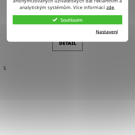
anonymizovaných uživatelských dat reklamním a
Tričko Wrangler GRAPHIC TEE NAVY
analytickým systémům. Více informací
zde
.
Souhlasím
559 Kč
Nastavení
DETAIL
S