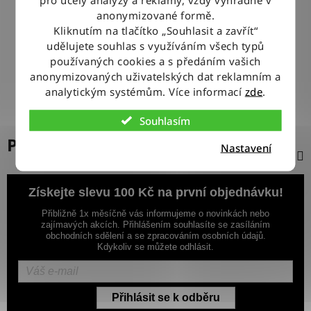
100% ZBOŽÍ SKLADEM
anonymizované formě.
Veškeré vystavené zboží leží na našem skladě
Kliknutím na tlačítko „Souhlasit a zavřít“
udělujete souhlas s využíváním všech typů
používaných cookies a s předáním vašich
VÝMĚNA ZBOŽÍ ZDARMA
anonymizovaných uživatelských dat reklamním a
Nevyhovující zboží zdarma vyměníme do 14 dnů od jeho
doručení
analytickým systémům. Více informací
zde
.
Souhlasím
Popis
Nastavení
Získejte slevu 100 Kč na první objednávku!
Přibližně 1x měsíčně vás informujeme o novinkách nebo
zajímavých akcích. Přihlášením souhlasíte se zasíláním
obchodních sdělení a se zpracováním osobních údajů.
Kdykoliv se můžete odhlásit.
Přihlásit se k odběru