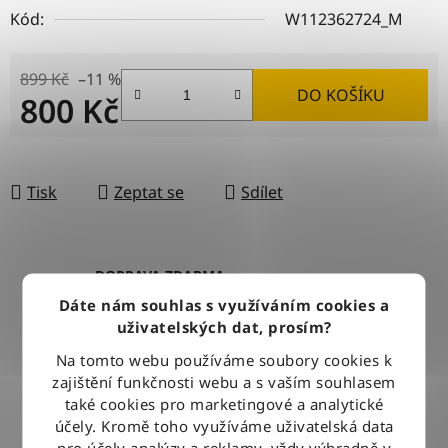
Kód:
W112362724_M
899 Kč
–11 %
DO KOŠÍKU
800 Kč
Měrná cena:
Tisk
Zeptat se
Sdílet
DOPRAVA ZDARMA
Při nákupu nad 2500 Kč doručujeme zdarma po celé ČR
Dáte nám souhlas s využíváním cookies a
uživatelských dat, prosím?
Na tomto webu používáme soubory cookies k
BLESKOVÉ DORUČENÍ
zajištění funkčnosti webu a s vaším souhlasem
Objednávky odesíláme každý pracovní den do 12:00
také cookies pro marketingové a analytické
účely. Kromě toho využíváme uživatelská data
pro účely analýzy a reklamy, vždy výhradně v