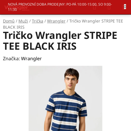
Přejít
Hledat
NÁKUP
NOVÁ PROVOZNÍ DOBA PRODEJNY: PO-PÁ 10:00-15:00, SO 9:00-
na
11:30
KOŠÍK
obsah
Domů
/
Muži
/
Trička
/
Wrangler
/
Tričko Wrangler STRIPE TEE
BLACK IRIS
Tričko Wrangler STRIPE
TEE BLACK IRIS
Značka:
Wrangler