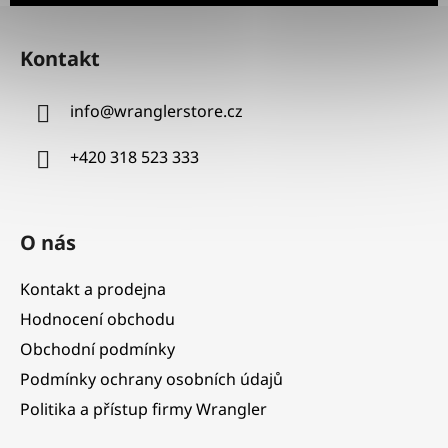
Z
á
Kontakt
p
a
info
@
wranglerstore.cz
t
í
+420 318 523 333
O nás
Kontakt a prodejna
Hodnocení obchodu
Obchodní podmínky
Podmínky ochrany osobních údajů
Politika a přístup firmy Wrangler