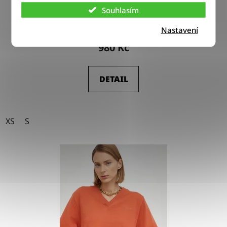
Tričko Lee HENLEY EVERGREEN
Souhlasím
Nastavení
980 Kč
DETAIL
XS
S