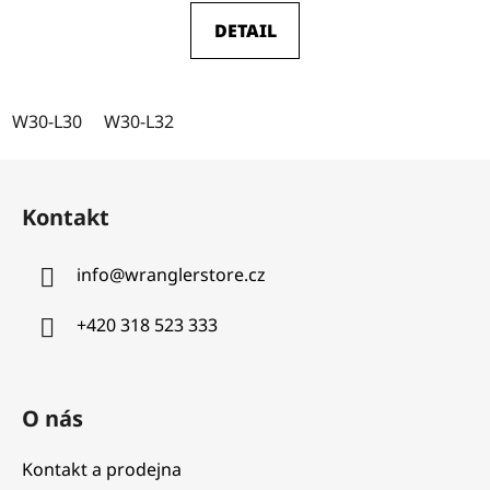
DETAIL
W30-L30
W30-L32
Z
á
Kontakt
p
a
info
@
wranglerstore.cz
t
í
+420 318 523 333
O nás
Kontakt a prodejna