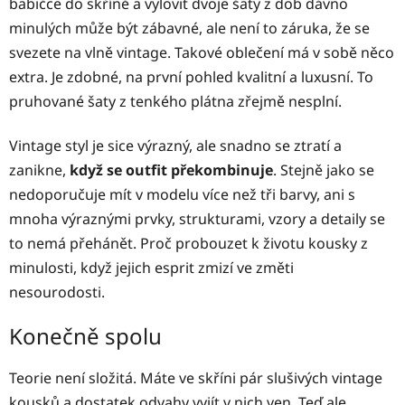
babičce do skříně a vylovit dvoje šaty z dob dávno
minulých může být zábavné, ale není to záruka, že se
svezete na vlně vintage. Takové oblečení má v sobě něco
extra. Je zdobné, na první pohled kvalitní a luxusní. To
pruhované šaty z tenkého plátna zřejmě nesplní.
Vintage styl je sice výrazný, ale snadno se ztratí a
zanikne,
když se outfit překombinuje
. Stejně jako se
nedoporučuje mít v modelu více než tři barvy, ani s
mnoha výraznými prvky, strukturami, vzory a detaily se
to nemá přehánět. Proč probouzet k životu kousky z
minulosti, když jejich esprit zmizí ve změti
nesourodosti.
Konečně spolu
Teorie není složitá. Máte ve skříni pár slušivých vintage
kousků a dostatek odvahy vyjít v nich ven. Teď ale