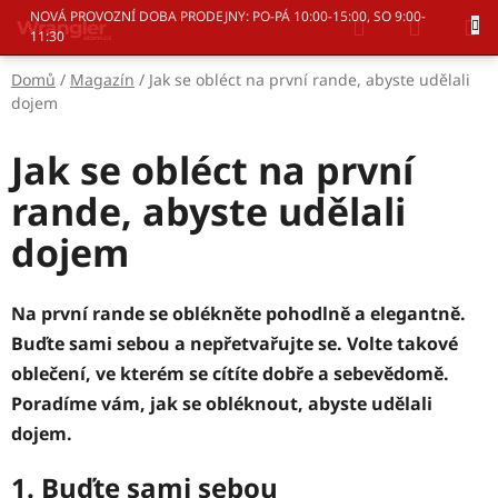
Přejít
Hledat
NÁKUP
NOVÁ PROVOZNÍ DOBA PRODEJNY: PO-PÁ 10:00-15:00, SO 9:00-
na
11:30
KOŠÍK
obsah
Domů
/
Magazín
/
Jak se obléct na první rande, abyste udělali
dojem
Jak se obléct na první
rande, abyste udělali
dojem
Na první rande se oblékněte pohodlně a elegantně.
Buďte sami sebou a nepřetvařujte se. Volte takové
oblečení, ve kterém se cítíte dobře a sebevědomě.
Poradíme vám, jak se obléknout, abyste udělali
dojem.
1. Buďte sami sebou