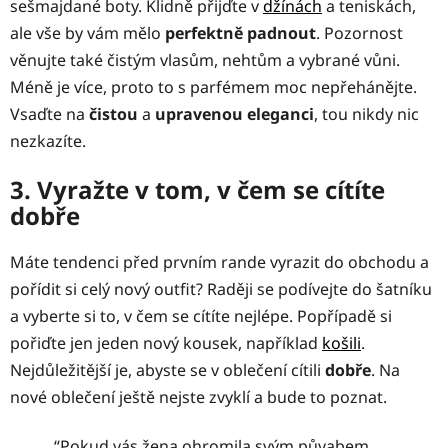
sešmajdané boty. Klidně přijďte v
džínách
a teniskách,
ale vše by vám mělo
perfektně padnout
. Pozornost
věnujte také čistým vlasům, nehtům a vybrané vůni.
Méně je více, proto to s parfémem moc nepřehánějte.
Vsaďte na
čistou
a
upravenou eleganci
, tou nikdy nic
nezkazíte.
3. Vyražte v tom, v čem se cítíte
dobře
Máte tendenci před prvním rande vyrazit do obchodu a
pořídit si celý nový outfit? Raději se podívejte do šatníku
a vyberte si to, v čem se cítíte nejlépe. Popřípadě si
pořiďte jen jeden nový kousek, například
košili
.
Nejdůležitější je, abyste se v oblečení cítili
dobře
. Na
nové oblečení ještě nejste zvyklí a bude to poznat.
“Pokud vás žena ohromila svým půvabem,