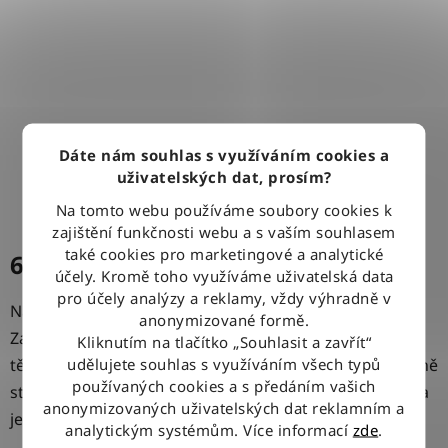
Dáte nám souhlas s využíváním cookies a
uživatelských dat, prosím?
Na tomto webu používáme soubory cookies k
zajištění funkčnosti webu a s vaším souhlasem
také cookies pro marketingové a analytické
6. Neberte si rolák, ukažte krk
účely. Kromě toho využíváme uživatelská data
pro účely analýzy a reklamy, vždy výhradně v
Na první rande se
vyhněte rolákům
a
šátkům
. Proč?
anonymizované formě.
Zakrývají krk, který je jednou z nejerotičtějších zón na
Kliknutím na tlačítko „Souhlasit a zavřít“
udělujete souhlas s využíváním všech typů
těle. Rozhodně nemusíte sázet na hluboký výstřih. Úplně
používaných cookies a s předáním vašich
stačí, když si obléknete klasické
šaty
a hodíte si vlasy na
anonymizovaných uživatelských dat reklamním a
jednu stranu.
analytickým systémům. Více informací
zde
.