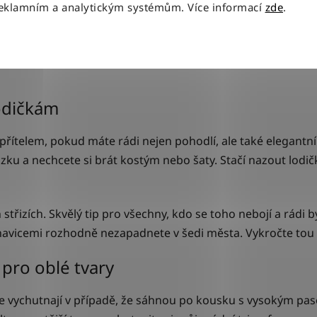
reklamním a analytickým systémům. Více informací
zde
.
lodičkám
přítelem, pokud máte rádi nejen pohodlí, ale také elegantní
ku a nechcete si brát kostým nebo šaty. Stačí nazout lodič
střizích. Skvělý tip pro všechny, kdo se toho nebojí a rádi by
ohavicemi rozhodně nezapadnete v šedi města. Vykročte tou
 pro oblé tvary
pe vychutnají v případě, že sáhnou po kousku s vysokým pasem