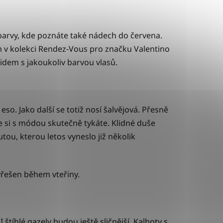
 barvy, kde poznáte také nádech do červena.
m v kolekci Rendez-Vous pro značku Valentino
lidem s jakoukoliv barvou vlasů.
so. Jako další se totiž nosí šalvějová. Přesně
e si s módou skutečně tykáte. Klidné duše
u, kterou letos vyneslo již několik
vyřešen během vteřiny.
štíhlé gazely budou ještě sličnější. Kalhoty s