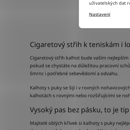
uživatelských dat 
Nastavení
Cigaretový střih k teniskám i 
Cigaretový střih kalhot bude vaším nejlepším 
pokud se chystáte na důležitou pracovní schůz
šmrnc i potřebné sebevědomí a odvahu.
Kalhoty s puky se šijí i v rovných nohavicových 
kalhotách s rovnými nebo rozšiřujícími se n
Vysoký pas bez pásku, to je tip
Majitelé oblých křivek si kalhoty s puky nejlé