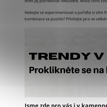
dnes jej potřebovat nebudete. Místo toho zvol
Nebojte se experimentovat a pořiďte si slim f
kombinace se pustíte? Přivítejte jaro ve velké
Jsme zde pro vás i v kamen