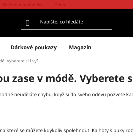
Obchodní podmínky
Podmínky ochrany osobních údajů
Dárkové poukazy
Magazín
ě. Vyberete si i vy?
ou zase v módě. Vyberete si
odně neuděláte chybu, když si do svého oděvu pozvete kalhot
 na které se můžete kdykoliv spolehnout. Kalhoty s puky rozh