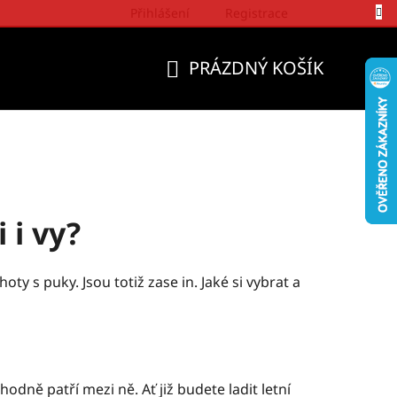
Přihlášení
Registrace
Politika a přístup firmy Wrangler
PRÁZDNÝ KOŠÍK
NÁKUPNÍ
KOŠÍK
 i vy?
y s puky. Jsou totiž zase in. Jaké si vybrat a
odně patří mezi ně. Ať již budete ladit letní