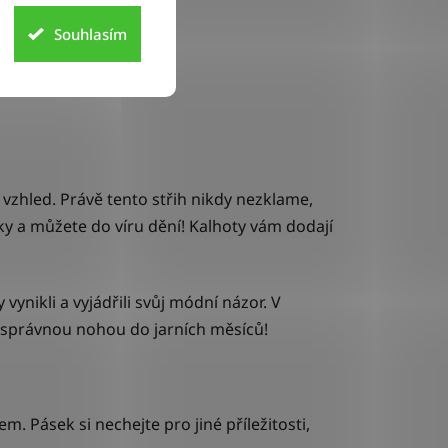
Souhlasím
 vzhled. Právě tento střih nikdy nezklame,
ky a můžete do víru dění! Kalhoty vám dodají
 vynikli a vyjádřili svůj módní názor. V
 správnou nohou do jarních měsíců!
. Pásek si nechejte pro jiné příležitosti,