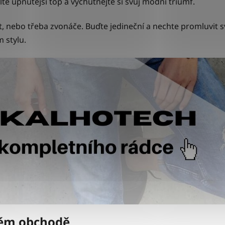
te upnutější top a vychutnejte si svůj módní triumf.
it, nebo třeba zvonáče. Buďte jedineční a nechte promluvit 
m stylu.
ném obchodě