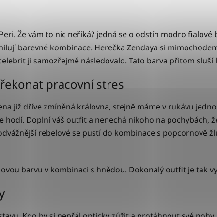
Peri. Že vám to nic neříká? jedná se o odstín modro fialové
í milují barevné kombinace. Herečka Zendaya si mimochode
elebrit ji samozřejmě následovalo. Tato barva přitom sluší 
řekonat pracovní stres
ena již dříve zmíněná královna, stejně máme v rukávu jedno e
le hodí. Doplní váš outfit a nenechá nikoho na pochybách, ž
vážnější rebelové se pustí do kombinace s popcornově žluto
lvějovou barvu v kombinaci s hnědou. Dokonalý outfit je tak 
y
avu. Kdo by si nepřál opticky zúžit a protáhnout své nohy. I 