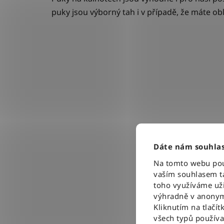
puky jsou výborný tah i v případě, že máte ob
Dáte nám souhlas
Na tomto webu použ
vaším souhlasem ta
toho využíváme uži
výhradně v anonym
Kliknutím na tlačít
všech typů použív