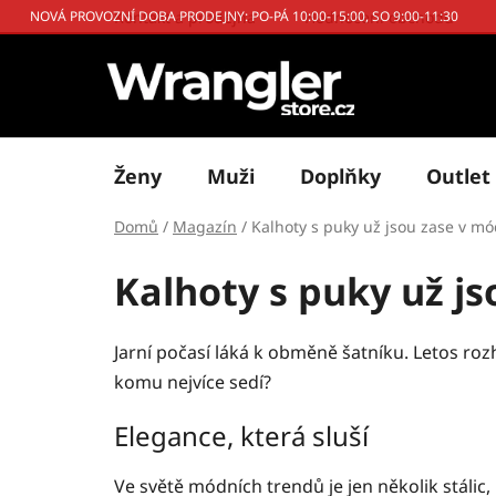
Přejít
Kontakt a prodejna
Hodnocení obchodu
NOVÁ PROVOZNÍ DOBA PRODEJNY: PO-PÁ 10:00-15:00, SO 9:00-11:30
na
obsah
Ženy
Muži
Doplňky
Outlet
Domů
/
Magazín
/
Kalhoty s puky už jsou zase v mód
Kalhoty s puky už js
Jarní počasí láká k obměně šatníku. Letos rozh
komu nejvíce sedí?
Elegance, která sluší
Ve světě módních trendů je jen několik stálic,