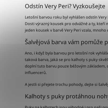
Odstín Very Peri? Vyzkoušejte
Letošní barvou roku byl vyhlášen odstín Very 
Dosti výrazný kousek pro odvážné a ty, kteř
jeden kousek v barvě Very Peri vzala, mnoho c
Šalvějová barva vám pomůže p
Ano, i když byla barvou pro letošní rok vyhláš
taková barva, jaká se pro kalhoty s puky skvě
doplní tuto barvu pouze béžovým základem, od
influencerů.
A jestli si přejete trochu pohody, dejte si ša
Kalhoty s puky protáhnou noh
Puky na kalhotech jsou výhodné i pro naši post