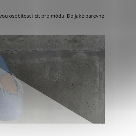
svou osobitost i cit pro módu. Do jaké barevné