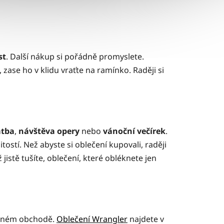
st
. Další nákup si pořádně promyslete.
ase ho v klidu vraťte na ramínko. Raději si
atba
,
návštěva
opery
nebo
vánoční
večírek
.
ostí. Než abyste si oblečení kupovali, raději
jistě tušíte, oblečení, které obléknete jen
enném obchodě.
Oblečení Wrangler
najdete v