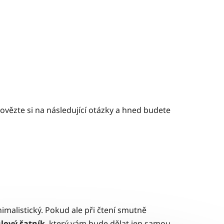
povězte si na následující otázky a hned budete
imalistický. Pokud ale při čtení smutně
lový šatník
, který vám bude dělat jen samou