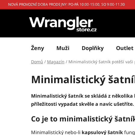
Přejít
Kontakt a prodejna
Hodnocení obchodu
NOVÁ PROVOZNÍ DOBA PRODEJNY: PO-PÁ 10:00-15:00, SO 9:00-11:30
na
obsah
Ženy
Muži
Doplňky
Outlet
Domů
/
Magazín
/
Minimalistický šatník potěší vaš
Minimalistický šatní
Minimalistický šatník se skládá z několik
příležitosti vypadat skvěle a navíc ušetřít
Co je to minimalistický šatn
Minimalistický nebo-li
kapsulový šatník
fung