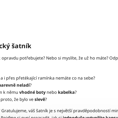
ický šatník
ník opravdu potřebujete? Nebo si myslíte, že už ho máte? Od
í
a i přes přetékající ramínka nemáte co na sebe?
barevně neladí
?
ám k němu
vhodné boty
nebo
kabelka
?
 proto, že bylo ve
slevě
?
 Gratulujeme, váš šatník je s největší pravděpodobností min
 Pojďme si nyní prozradit, jak si
jednoduše vytvoříte kapsu