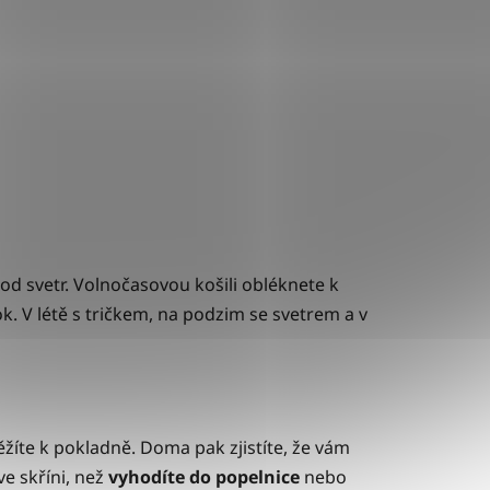
ě pod svetr. Volnočasovou košili obléknete k
. V létě s tričkem, na podzim se svetrem a v
ěžíte k pokladně. Doma pak zjistíte, že vám
ve skříni, než
vyhodíte do popelnice
nebo