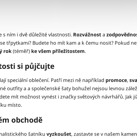
 s ním i dvě důležité vlastnosti.
Rozvážnost
a
zodpovědno
e třpytkami? Budete ho mít kam a k čemu nosit? Pokud ne, z
lý rok
(téměř)
ke všem příležitostem
.
tosti si půjčujte
ají speciální oblečení. Patří mezi ně například
promoce
,
sv
né outfity a a společenské šaty bohužel nejsou levnou záležit
dete mít možnost vynést i značky světových návrhářů. Jak již 
íku místo.
ném obchodě
alistického šatníku
vyzkoušet
, zastavte se v našem kam