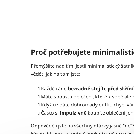
Proč potřebujete minimalist
Přemýšlíte nad tím, jestli minimalistický šat
vědět, jak na tom jste:
Každé ráno
bezradně stojíte před skřín
Máte spoustu oblečení, které k sobě ale
Když už dáte dohromady outfit, chybí v
Často si
impulzivně
koupíte oblečení jen
Odpověděli jste na všechny otázky jasné “ne”?
kývete hlavou, je tento článek přesně pro vás.