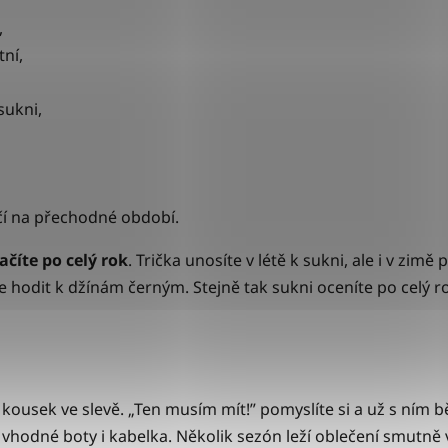
,
tní,
sukni,
čí na přechodné období.
ačíte po celý rok
. Trička unosíte v létě k sukni, ale i v zim
hodit k džínám černým. Stejně tak sukni oceníte po celý rok
 kousek ve slevě. „Ten musím mít!” pomyslíte si a už s ním b
 vhodné boty i kabelka. Několik sezón leží oblečení smutně 