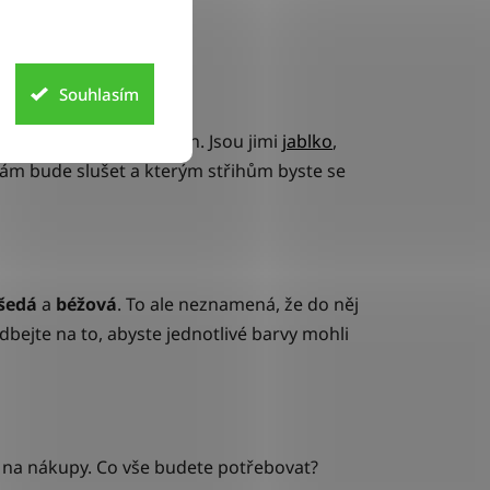
Souhlasím
 rozdělit do čtyř skupin. Jsou jimi
jablko
,
vám bude slušet a kterým střihům byste se
šedá
a
béžová
. To ale neznamená, že do něj
e dbejte na to, abyste jednotlivé barvy mohli
se na nákupy. Co vše budete potřebovat?