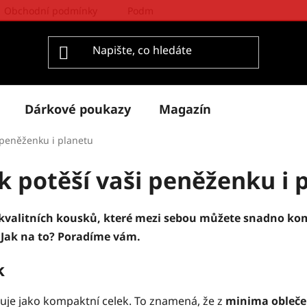
Obchodní podmínky
Podmínky ochrany osobních údajů
Dárkové poukazy
Magazín
i peněženku i planetu
k potěší vaši peněženku i 
a kvalitních kousků, které mezi sebou můžete snadno ko
e. Jak na to? Poradíme vám.
ík
uje jako kompaktní celek. To znamená, že z
minima obleč