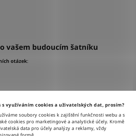
u o vašem budoucím šatníku
ních otázek
:
 s využíváním cookies a uživatelských dat, prosím?
u?
íváme soubory cookies k zajištění funkčnosti webu a s
ké cookies pro marketingové a analytické účely. Kromě
í k tomu potřebujete?
vatelská data pro účely analýzy a reklamy, vždy
izované formě.