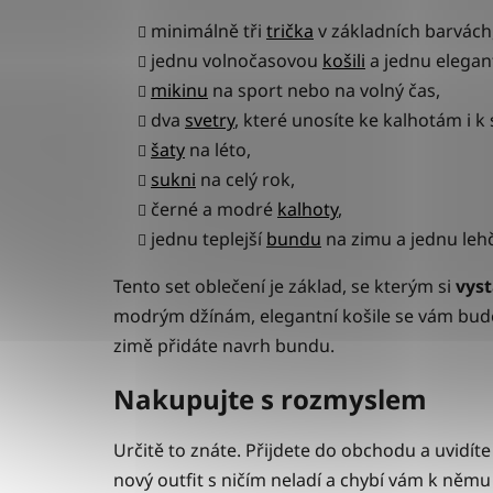
minimálně tři
trička
v základních barvách
jednu volnočasovou
košili
a jednu elegan
mikinu
na sport nebo na volný čas,
dva
svetry
,
které unosíte ke kalhotám i k 
šaty
na léto,
sukni
na celý rok,
černé a modré
kalhoty
,
jednu teplejší
bundu
na zimu a jednu leh
Tento set oblečení je základ, se kterým si
vyst
modrým džínám, elegantní košile se vám bude 
zimě přidáte navrh bundu.
Nakupujte s rozmyslem
Určitě to znáte. Přijdete do obchodu a uvidíte
nový outfit s ničím neladí a chybí vám k němu