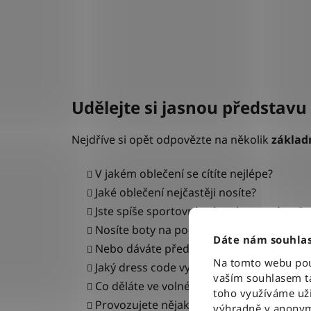
Udělejte si jasnou představ
Nejdříve si opět odpovězte na několik
základ
V jakém oblečení se cítíte nejlépe?
Jaké oblečení nejčastěji nosíte?
Jste spíše sportovní nebo elegantní typ?
Nosíte boty na podpatku a kabelky?
Dáte nám souhlas
Nebo dáváte přednost teniskám a batoh
Na tomto webu použ
Jaký dress code vyžaduje vaše práce?
vaším souhlasem ta
Co děláte ve volném čase a jaké oblečen
toho využíváme uži
Provozujete nějaký sport?
výhradně v anonym