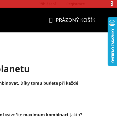
Přihlášení
Registrace
Politika a přístup firmy Wrangler
PRÁZDNÝ KOŠÍK
NÁKUPNÍ
KOŠÍK
planetu
mbinovat. Díky tomu budete při každé
ení
vytvoříte
maximum kombinací
. Jakto?