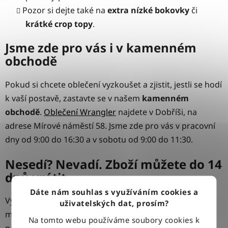
Pozor si dejte také na
extra nízké bokovky
či
krátké crop topy
.
Jsme zde pro vás i v kamenném
obchodě
Pokud si chcete oblečení vyzkoušet a zjistit, jestli se hodí
k vaší postavě, zastavte se v našem
kamenném
obchodě
.
Oblečení Wrangler
najdete v Dobříši, na
adrese Mírové náměstí 58. Jsme zde pro vás v pracovní
dny od 9:00 do 16:30 a v sobotu od 9:00 do 11:30.
Nesedí? Nevadí. Zboží můžete do 14
dnů vrátit
Dáte nám souhlas s využíváním cookies a
Vybrat si správnou barvu není jen tak. Pokud nemáte
uživatelských dat, prosím?
možnost zastavit se u nás na prodejně osobně,
Na tomto webu používáme soubory cookies k