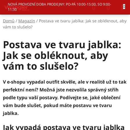
Přejít
Hledat
NÁKUP
NOVÁ PROVOZNÍ DOBA PRODEJNY: PO-PÁ 10:00-15:00, SO 9:00-
na
11:30
KOŠÍK
obsah
Domů
/
Magazín
/
Postava ve tvaru jablka: Jak se obléknout, aby
vám to slušelo?
Postava ve tvaru jablka:
Jak se obléknout, aby
vám to slušelo?
V e-shopu vypadal outfit skvěle, ale v realitě už to tak
perfektní není? Možná jste nezvolila správný střih
podle typu vaší postavy. Podívejte se, jaké oblečení
vám bude slušet, pokud máte postavu ve tvaru
jablka.
Jak vypadá postava ve tvaru jablka