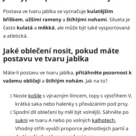
Postava ve tvaru jablka se vyznačuje
kulatějším
bříškem
,
užšími
rameny
a
štíhlými
nohami
. Silueta je
často
kulatá
a
měkká
, ale může být také vysportovaná
a atletická.
Jaké oblečení nosit, pokud máte
postavu ve tvaru jablka
Máte-li postavu ve tvaru jablka,
přitáhněte pozornost k
vašemu obličeji
a
štíhlým
nohám
. Jak na to?
Noste
košile
s výrazným límcem, topy s výstřihem V,
krátká saka nebo halenky s převázáním pod prsy.
Spodní díl oblečení by měl být volnější. Sáhněte po
sukni
ve tvaru A nebo po volných
kalhotech
.
Vhodný střih vyváží proporce jednotlivých partií a