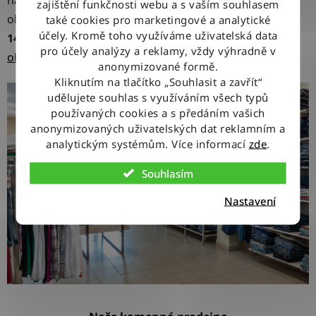
nabízíme vám při nákupu v našem internetovém
zajištění funkčnosti webu a s vaším souhlasem
obchodě
vrácení
nebo
výměnu
nepoužitého zboží do
také cookies pro marketingové a analytické
účely. Kromě toho využíváme uživatelská data
14 dnů bez udání důvodů
. Jak na to zjistíte v našich
pro účely analýzy a reklamy, vždy výhradně v
obchodních podmínkách
.
anonymizované formě.
Kliknutím na tlačítko „Souhlasit a zavřít“
udělujete souhlas s využíváním všech typů
používaných cookies a s předáním vašich
anonymizovaných uživatelských dat reklamním a
analytickým systémům. Více informací
zde
.
Souhlasím
Nastavení