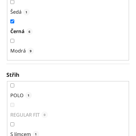
Šedá
1
Černá
6
Modrá
9
Střih
POLO
1
REGULAR FIT
0
S límcem
1