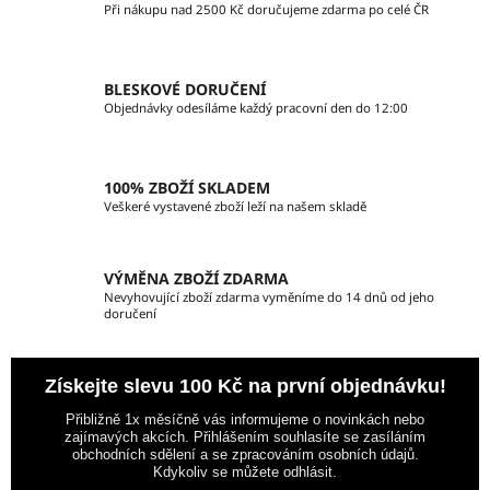
d
Při nákupu nad 2500 Kč doručujeme zdarma po celé ČR
a
c
í
BLESKOVÉ DORUČENÍ
p
Objednávky odesíláme každý pracovní den do 12:00
r
v
k
100% ZBOŽÍ SKLADEM
y
Veškeré vystavené zboží leží na našem skladě
v
ý
p
VÝMĚNA ZBOŽÍ ZDARMA
i
Nevyhovující zboží zdarma vyměníme do 14 dnů od jeho
doručení
s
u
Získejte slevu 100 Kč na první objednávku!
Přibližně 1x měsíčně vás informujeme o novinkách nebo
zajímavých akcích. Přihlášením souhlasíte se zasíláním
obchodních sdělení a se zpracováním osobních údajů.
Kdykoliv se můžete odhlásit.