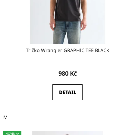
o
d
u
k
t
ů
Tričko Wrangler GRAPHIC TEE BLACK
980 Kč
DETAIL
M
NOVINKA