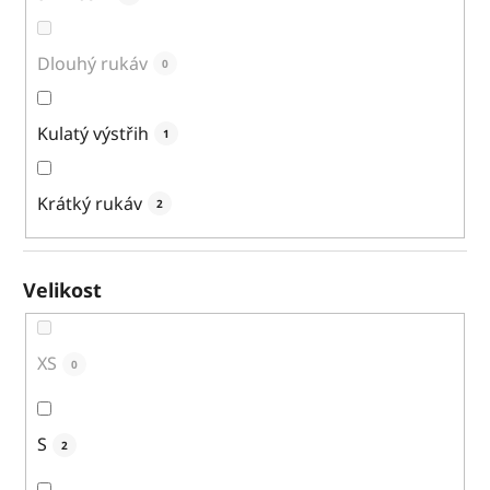
Dlouhý rukáv
0
Kulatý výstřih
1
Krátký rukáv
2
Velikost
XS
0
S
2