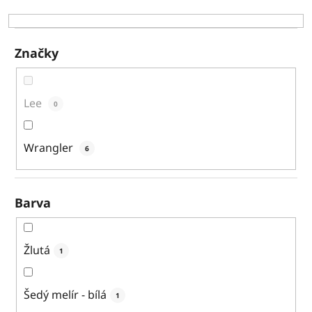
k
t
ů
Značky
Lee
0
Wrangler
6
Barva
Žlutá
1
Šedý melír - bílá
1