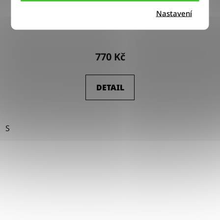
Nastavení
Tričko Wrangler SOLID TEE BLACK
770 Kč
DETAIL
S