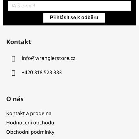
Přihlásit se k odběru
Z
á
Kontakt
p
a
info
@
wranglerstore.cz
t
í
+420 318 523 333
O nás
Kontakt a prodejna
Hodnocení obchodu
Obchodní podmínky