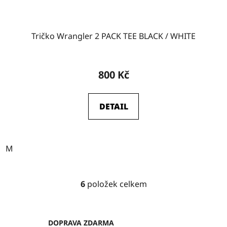
Tričko Wrangler 2 PACK TEE BLACK / WHITE
800 Kč
DETAIL
M
6
položek celkem
O
v
l
á
DOPRAVA ZDARMA