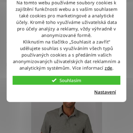
Na tomto webu používáme soubory cookies k
zajištění funkčnosti webu a s vaším souhlasem
M
0
také cookies pro marketingové a analytické
účely. Kromě toho využíváme uživatelská data
pro účely analýzy a reklamy, vždy výhradně v
L
0
anonymizované formě.
Kliknutím na tlačítko „Souhlasit a zavřít“
udělujete souhlas s využíváním všech typů
VYMAZAT FILTRY
XL
0
používaných cookies a s předáním vašich
anonymizovaných uživatelských dat reklamním a
Položek k zobrazení:
1
analytickým systémům. Více informací
zde
.
XXL
0
V
Souhlasím
ý
Nastavení
p
3XL
0
i
s
p
r