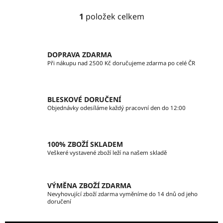
1
položek celkem
O
v
l
á
DOPRAVA ZDARMA
d
Při nákupu nad 2500 Kč doručujeme zdarma po celé ČR
a
c
í
BLESKOVÉ DORUČENÍ
p
Objednávky odesíláme každý pracovní den do 12:00
r
v
k
100% ZBOŽÍ SKLADEM
y
Veškeré vystavené zboží leží na našem skladě
v
ý
p
VÝMĚNA ZBOŽÍ ZDARMA
i
Nevyhovující zboží zdarma vyměníme do 14 dnů od jeho
doručení
s
u