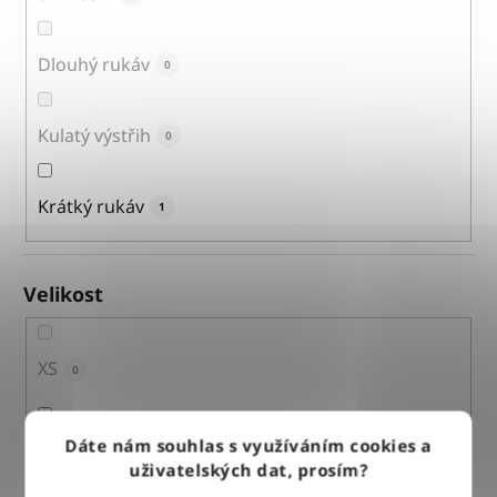
Dlouhý rukáv
0
Kulatý výstřih
0
Krátký rukáv
1
Velikost
XS
0
Dáte nám souhlas s využíváním cookies a
S
1
uživatelských dat, prosím?