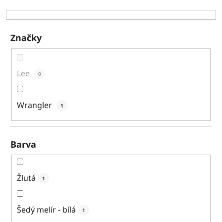
k
t
ů
Značky
Lee
0
Wrangler
1
Barva
Žlutá
1
Šedý melír - bílá
1