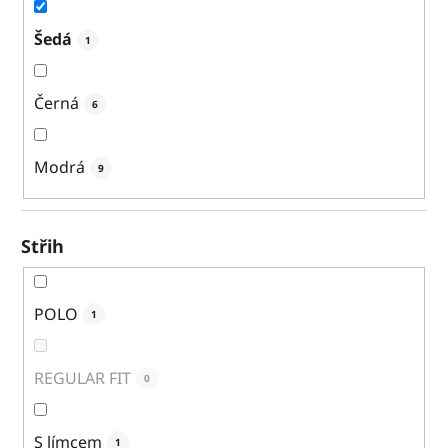
Šedá
1
Černá
6
Modrá
9
Střih
POLO
1
REGULAR FIT
0
S límcem
1