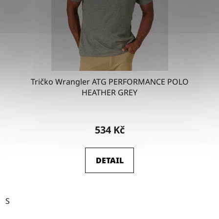
o
d
u
k
t
ů
Tričko Wrangler ATG PERFORMANCE POLO
HEATHER GREY
534 Kč
DETAIL
S