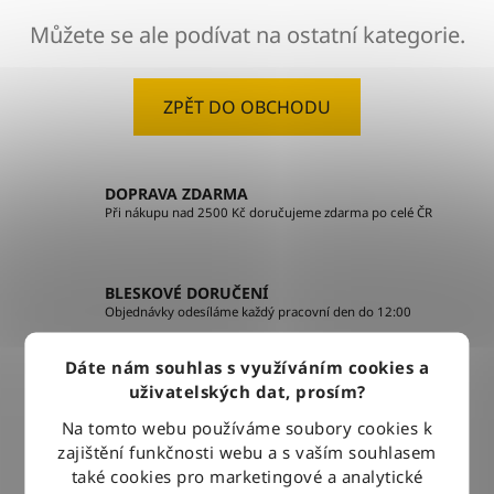
Můžete se ale podívat na ostatní kategorie.
ZPĚT DO OBCHODU
DOPRAVA ZDARMA
Při nákupu nad 2500 Kč doručujeme zdarma po celé ČR
BLESKOVÉ DORUČENÍ
Objednávky odesíláme každý pracovní den do 12:00
Dáte nám souhlas s využíváním cookies a
uživatelských dat, prosím?
100% ZBOŽÍ SKLADEM
Veškeré vystavené zboží leží na našem skladě
Na tomto webu používáme soubory cookies k
zajištění funkčnosti webu a s vaším souhlasem
také cookies pro marketingové a analytické
VÝMĚNA ZBOŽÍ ZDARMA