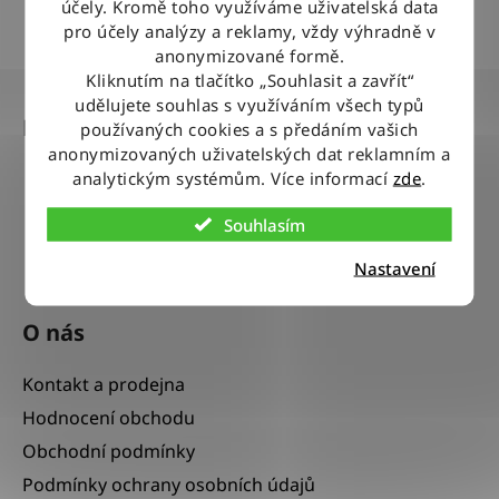
účely. Kromě toho využíváme uživatelská data
Nevyhovující zboží zdarma vyměníme do 14 dnů od jeho
doručení
pro účely analýzy a reklamy, vždy výhradně v
anonymizované formě.
Z
Kliknutím na tlačítko „Souhlasit a zavřít“
udělujete souhlas s využíváním všech typů
á
Kontakt
používaných cookies a s předáním vašich
p
anonymizovaných uživatelských dat reklamním a
a
analytickým systémům. Více informací
zde
.
info
@
wranglerstore.cz
t
í
Souhlasím
+420 318 523 333
Nastavení
O nás
Kontakt a prodejna
Hodnocení obchodu
Obchodní podmínky
Podmínky ochrany osobních údajů