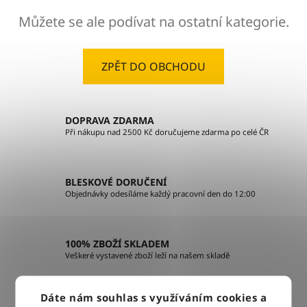
Můžete se ale podívat na ostatní kategorie.
ZPĚT DO OBCHODU
DOPRAVA ZDARMA
Při nákupu nad 2500 Kč doručujeme zdarma po celé ČR
BLESKOVÉ DORUČENÍ
Objednávky odesíláme každý pracovní den do 12:00
100% ZBOŽÍ SKLADEM
Veškeré vystavené zboží leží na našem skladě
Dáte nám souhlas s využíváním cookies a
VÝMĚNA ZBOŽÍ ZDARMA