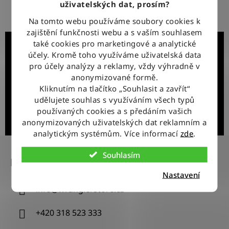
uživatelských dat, prosím?
Nevyhovující zboží zdarma vyměníme do 14 dnů od jeho
doručení
Na tomto webu používáme soubory cookies k
zajištění funkčnosti webu a s vaším souhlasem
také cookies pro marketingové a analytické
Získejte slevu 100 Kč na první objednávku!
účely. Kromě toho využíváme uživatelská data
Přibližně 1x měsíčně vás informujeme o novinkách nebo
pro účely analýzy a reklamy, vždy výhradně v
zajímavých akcích. Přihlášením souhlasíte se zasíláním
anonymizované formě.
obchodních sdělení a se zpracováním osobních údajů.
Kdykoliv se můžete odhlásit.
Kliknutím na tlačítko „Souhlasit a zavřít“
udělujete souhlas s využíváním všech typů
používaných cookies a s předáním vašich
anonymizovaných uživatelských dat reklamním a
Přihlásit se k odběru
analytickým systémům. Více informací
zde
.
Z
á
Souhlasím
Kontakt
p
Nastavení
a
info
@
wranglerstore.cz
t
í
+420 318 523 333