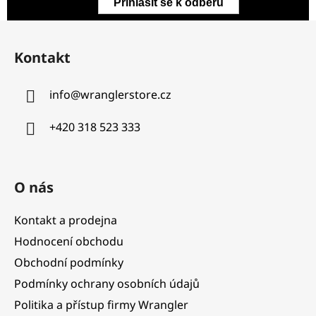
Přihlásit se k odběru
Z
á
Kontakt
p
a
info
@
wranglerstore.cz
t
í
+420 318 523 333
O nás
Kontakt a prodejna
Hodnocení obchodu
Obchodní podmínky
Podmínky ochrany osobních údajů
Politika a přístup firmy Wrangler