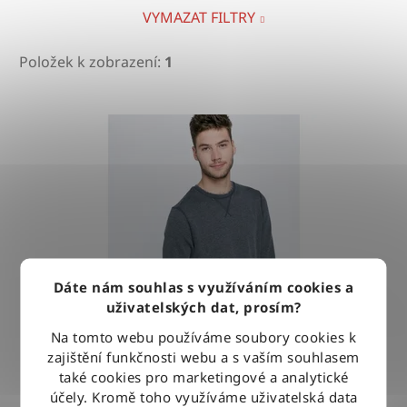
VYMAZAT FILTRY
Položek k zobrazení:
1
V
ý
p
i
s
p
r
o
Dáte nám souhlas s využíváním cookies a
d
uživatelských dat, prosím?
u
Na tomto webu používáme soubory cookies k
k
zajištění funkčnosti webu a s vaším souhlasem
t
také cookies pro marketingové a analytické
ů
účely. Kromě toho využíváme uživatelská data