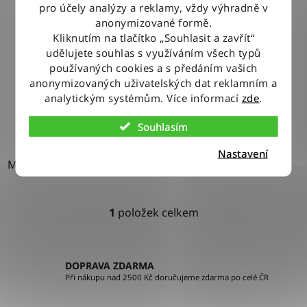
pro účely analýzy a reklamy, vždy výhradně v
Mikina Wrangler CREW SWEAT NAVY
anonymizované formě.
Kliknutím na tlačítko „Souhlasit a zavřít“
udělujete souhlas s využíváním všech typů
1 480 Kč
používaných cookies a s předáním vašich
anonymizovaných uživatelských dat reklamním a
analytickým systémům. Více informací
zde
.
DETAIL
Souhlasím
Nastavení
M
XL
1
položek celkem
O
v
l
á
DOPRAVA ZDARMA
d
Při nákupu nad 2500 Kč doručujeme zdarma po celé ČR
a