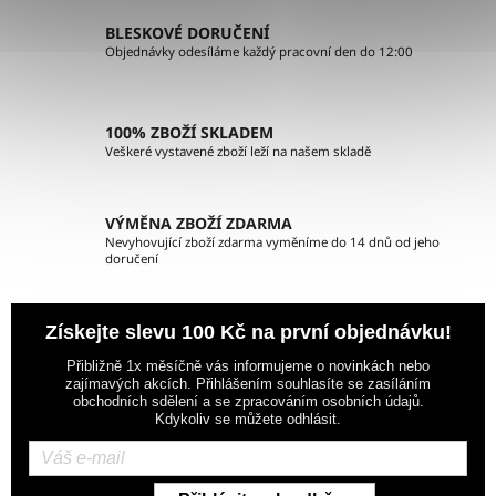
c
í
BLESKOVÉ DORUČENÍ
p
Objednávky odesíláme každý pracovní den do 12:00
r
v
k
100% ZBOŽÍ SKLADEM
y
Veškeré vystavené zboží leží na našem skladě
v
ý
p
VÝMĚNA ZBOŽÍ ZDARMA
i
Nevyhovující zboží zdarma vyměníme do 14 dnů od jeho
doručení
s
u
Získejte slevu 100 Kč na první objednávku!
Přibližně 1x měsíčně vás informujeme o novinkách nebo
zajímavých akcích. Přihlášením souhlasíte se zasíláním
obchodních sdělení a se zpracováním osobních údajů.
Kdykoliv se můžete odhlásit.