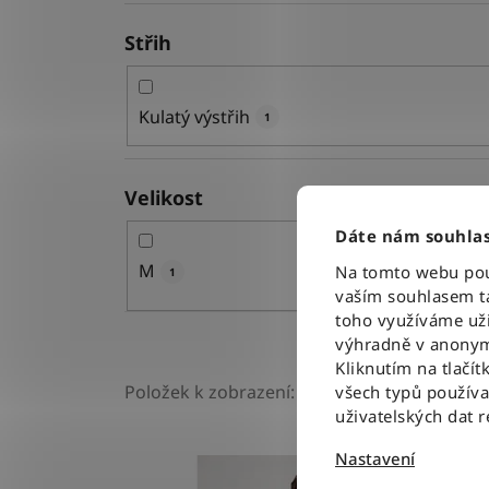
Střih
Kulatý výstřih
1
Velikost
Dáte nám souhlas
M
XL
Na tomto webu použ
1
1
vaším souhlasem ta
toho využíváme uži
výhradně v anonym
Kliknutím na tlačít
Položek k zobrazení:
1
všech typů použív
uživatelských dat 
V
Nastavení
ý