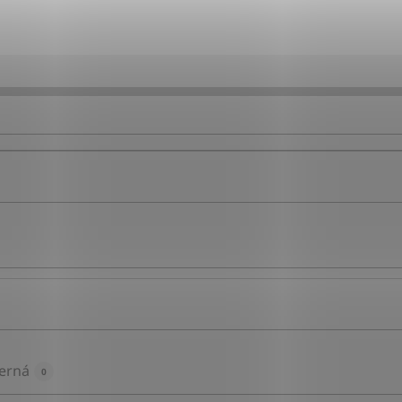
erná
0