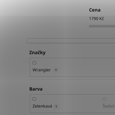
Cena
1790
Kč
Značky
Wrangler
1
Barva
Zelenkavá
Šedoč
1