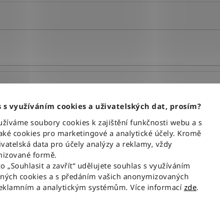
 s využíváním cookies a uživatelských dat, prosím?
XXL
íváme soubory cookies k zajištění funkčnosti webu a s
1
ké cookies pro marketingové a analytické účely. Kromě
vatelská data pro účely analýzy a reklamy, vždy
VYMAZAT FILTRY
izované formě.
ko „Souhlasit a zavřít“ udělujete souhlas s využíváním
aných cookies a s předáním vašich anonymizovaných
reklamním a analytickým systémům. Více informací
zde
.