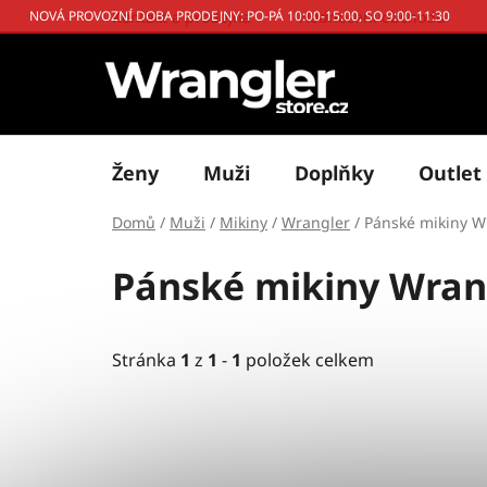
Přejít
Kontakt a prodejna
Hodnocení obchodu
NOVÁ PROVOZNÍ DOBA PRODEJNY: PO-PÁ 10:00-15:00, SO 9:00-11:30
na
obsah
Ženy
Muži
Doplňky
Outlet
Domů
/
Muži
/
Mikiny
/
Wrangler
/
Pánské mikiny Wr
Pánské mikiny Wrang
Stránka
1
z
1
-
1
položek celkem