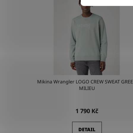
p
i
s
p
r
o
d
u
k
t
Mikina Wrangler LOGO CREW SWEAT GRE
ů
MILIEU
1 790 Kč
DETAIL