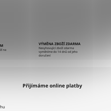
VÝMĚNA ZBOŽÍ ZDARMA
EM
Nevyhovující zboží zdarma
ží na
vyměníme do 14 dnů od jeho
doručení
Přijímáme online platby
uhu