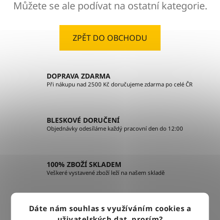
Můžete se ale podívat na ostatní kategorie.
ZPĚT DO OBCHODU
DOPRAVA ZDARMA
Při nákupu nad 2500 Kč doručujeme zdarma po celé ČR
BLESKOVÉ DORUČENÍ
Objednávky odesíláme každý pracovní den do 12:00
100% ZBOŽÍ SKLADEM
Veškeré vystavené zboží leží na našem skladě
VÝMĚNA ZBOŽÍ ZDARMA
Dáte nám souhlas s využíváním cookies a
Nevyhovující zboží zdarma vyměníme do 14 dnů od jeho
uživatelských dat, prosím?