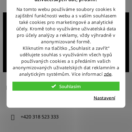
doručení
Na tomto webu používáme soubory cookies k
zajištění funkčnosti webu a s vaším souhlasem
Získejte slevu 100 Kč na první objednávku!
také cookies pro marketingové a analytické
účely. Kromě toho využíváme uživatelská data
Přibližně 1x měsíčně vás informujeme o novinkách nebo
zajímavých akcích. Přihlášením souhlasíte se zasíláním
pro účely analýzy a reklamy, vždy výhradně v
obchodních sdělení a se zpracováním osobních údajů.
anonymizované formě.
Kdykoliv se můžete odhlásit.
Kliknutím na tlačítko „Souhlasit a zavřít“
udělujete souhlas s využíváním všech typů
používaných cookies a s předáním vašich
Přihlásit se k odběru
anonymizovaných uživatelských dat reklamním a
Z
analytickým systémům. Více informací
zde
.
á
Souhlasím
Kontakt
p
a
Nastavení
info
@
wranglerstore.cz
t
í
+420 318 523 333