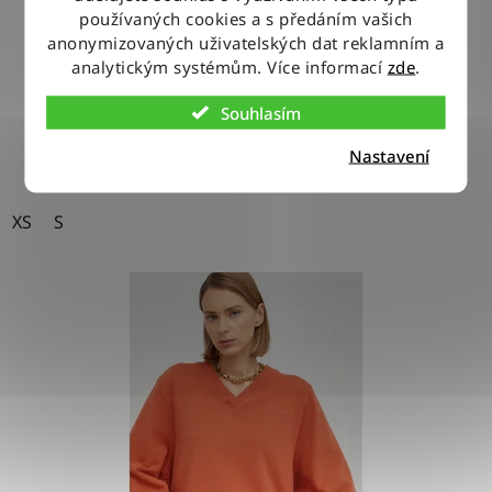
používaných cookies a s předáním vašich
anonymizovaných uživatelských dat reklamním a
980 Kč
analytickým systémům. Více informací
zde
.
Souhlasím
DETAIL
Nastavení
XS
S