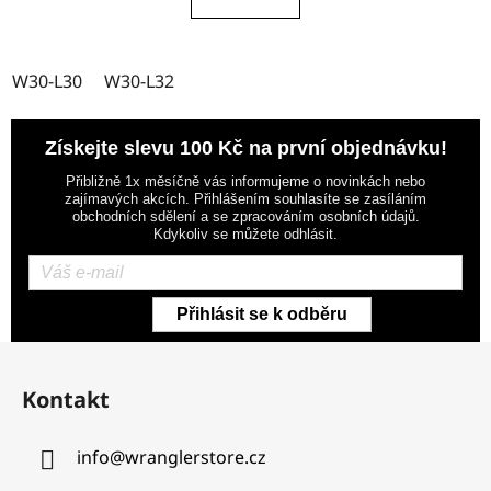
W30-L30
W30-L32
Získejte slevu 100 Kč na první objednávku!
Přibližně 1x měsíčně vás informujeme o novinkách nebo
zajímavých akcích. Přihlášením souhlasíte se zasíláním
obchodních sdělení a se zpracováním osobních údajů.
Kdykoliv se můžete odhlásit.
Přihlásit se k odběru
Z
á
Kontakt
p
a
info
@
wranglerstore.cz
t