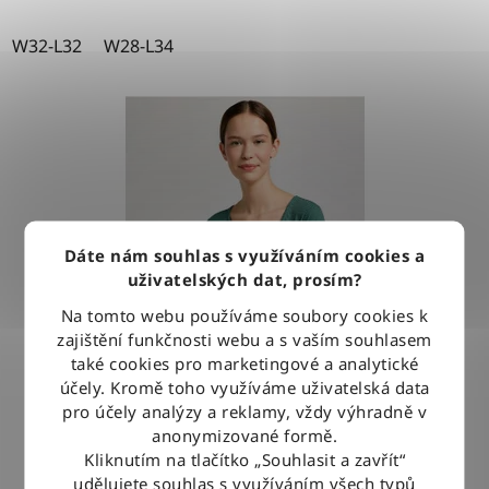
W32-L32
W28-L34
Dáte nám souhlas s využíváním cookies a
uživatelských dat, prosím?
Na tomto webu používáme soubory cookies k
zajištění funkčnosti webu a s vaším souhlasem
také cookies pro marketingové a analytické
účely. Kromě toho využíváme uživatelská data
pro účely analýzy a reklamy, vždy výhradně v
anonymizované formě.
Kliknutím na tlačítko „Souhlasit a zavřít“
Tričko Lee HENLEY EVERGREEN
udělujete souhlas s využíváním všech typů