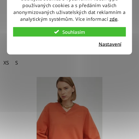
používaných cookies a s předáním vašich
anonymizovaných uživatelských dat reklamním a
980 Kč
analytickým systémům. Více informací
zde
.
Souhlasím
DETAIL
Nastavení
XS
S