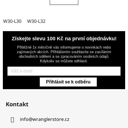
W30-L30
W30-L32
Získejte slevu 100 Kč na první objednávku!
Přibližně 1x měsíčně vás informujeme o novinkách nebo
zajímavých akcích. Přihlášením souhlasíte se zasíláním
obchodních sdělení a se zpracováním osobních údajů.
Kdykoliv se můžete odhlásit.
Přihlásit se k odběru
Z
á
Kontakt
p
a
info
@
wranglerstore.cz
t