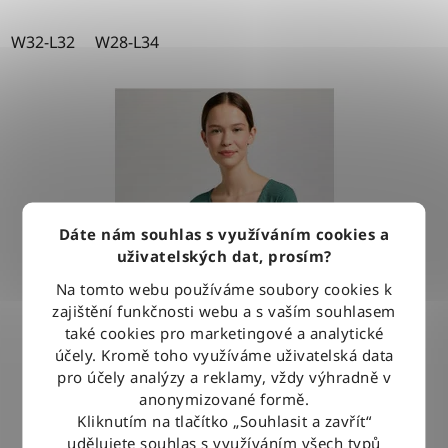
W32-L32
W28-L34
Dáte nám souhlas s využíváním cookies a
uživatelských dat, prosím?
Na tomto webu používáme soubory cookies k
zajištění funkčnosti webu a s vaším souhlasem
také cookies pro marketingové a analytické
účely. Kromě toho využíváme uživatelská data
pro účely analýzy a reklamy, vždy výhradně v
anonymizované formě.
Kliknutím na tlačítko „Souhlasit a zavřít“
Tričko Lee HENLEY EVERGREEN
udělujete souhlas s využíváním všech typů