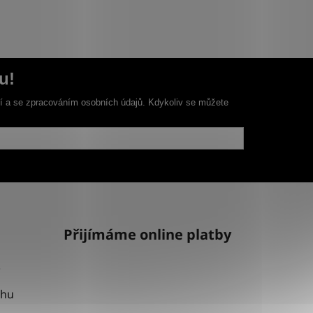
u!
ní a se zpracováním osobních údajů. Kdykoliv se můžete
Přijímáme online platby
uhu