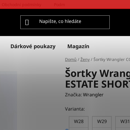
Obchodní podmínky
Podmínky ochrany osobních údajů
Dárkové poukazy
Magazín
Domů
/
Ženy
/
Šortky Wrangler 
Šortky Wran
ESTATE SHOR
Značka:
Wrangler
Varianta:
W28
W29
W31