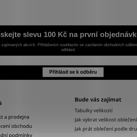
ískejte slevu 100 Kč na první objednávk
 zajímavých akcích. Přihlášením souhlasíte se zasíláním obchodních sděle
odhlásit.
Přihlásit se k odběru
Bude vás zajímat
s
Tabulky velikostí
t a prodejna
Jak vybrat velikost oblečení
cení obchodu
Jak prát oblečení podle dr
dní podmínky