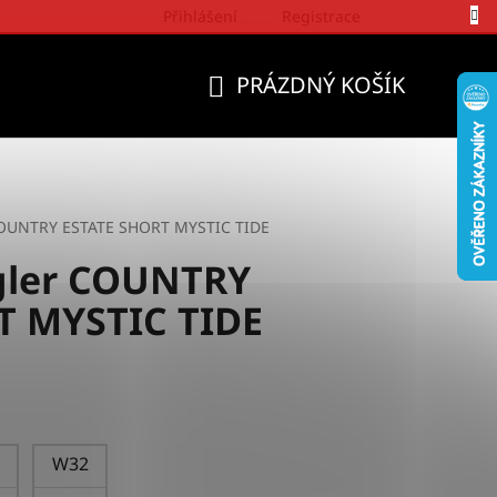
Přihlášení
Registrace
Politika a přístup firmy Wrangler
PRÁZDNÝ KOŠÍK
NÁKUPNÍ
KOŠÍK
COUNTRY ESTATE SHORT MYSTIC TIDE
gler COUNTRY
T MYSTIC TIDE
W32