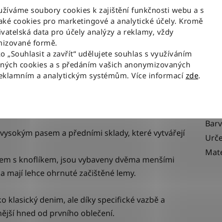
íváme soubory cookies k zajištění funkčnosti webu a s
ké cookies pro marketingové a analytické účely. Kromě
vatelská data pro účely analýzy a reklamy, vždy
Popis
izované formě.
ko „Souhlasit a zavřít“ udělujete souhlas s využíváním
aných cookies a s předáním vašich anonymizovaných
SHORT MYSTIC TIDE
- lehké džínové kraťasy s
Dop
reklamním a analytickým systémům. Více informací
zde
.
Kate
EAN
Bar
s vysokým pasem a předními sklady, které vytvářejí
Urče
Mate
ipem s knoflíkem, jsou vybaveny dvěma menšími
a mají lehce ohrnuté začištěné lemy.
o klasický denim, ale díky specifické vazbě a
nější hned od prvního oblečení.