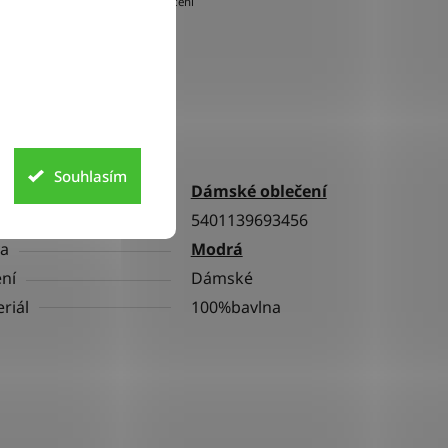
doručení
lňkové parametry
Souhlasím
gorie
Dámské oblečení
5401139693456
va
Modrá
ní
Dámské
riál
100%bavlna