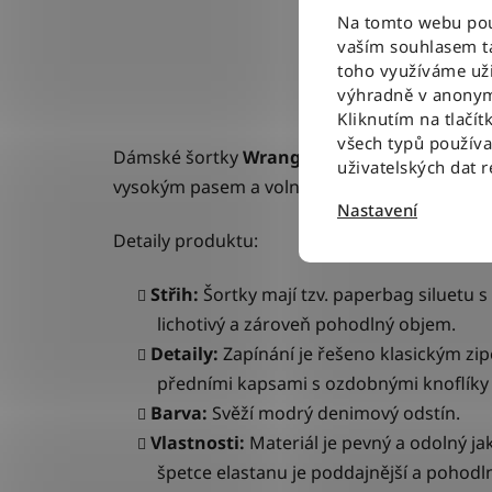
Na tomto webu použ
vaším souhlasem ta
toho využíváme uži
výhradně v anonym
Kliknutím na tlačít
všech typů použív
Dámské šortky
Wrangler COUNTRY ESTATE 
uživatelských dat 
vysokým pasem a volnějším střihem.
Nastavení
Detaily produktu:
Střih:
Š
ortky mají tzv. paperbag siluetu 
lichotivý a zároveň pohodlný objem.
Detaily:
Zapínání je řešeno klasickým z
předními kapsami s ozdobnými knoflíky 
Barva:
S
věží modrý denimový odstín
.
Vlastnosti:
Materiál je pevný a odolný jak
špetce elastanu je poddajnější a pohodl