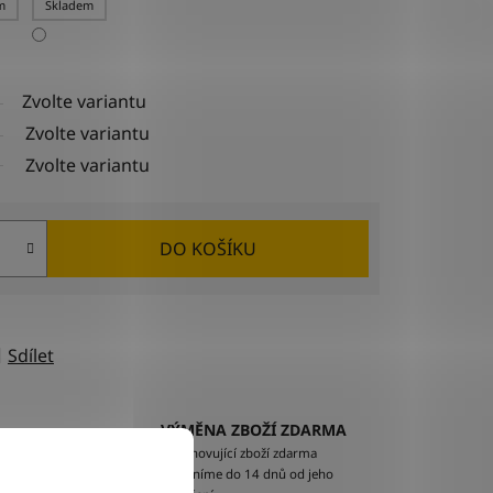
m
Skladem
Zvolte variantu
Zvolte variantu
Zvolte variantu
DO KOŠÍKU
Sdílet
VÝMĚNA ZBOŽÍ ZDARMA
EM
Nevyhovující zboží zdarma
ží na
vyměníme do 14 dnů od jeho