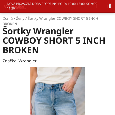
Přejít
Hledat
NÁKUP
NOVÁ PROVOZNÍ DOBA PRODEJNY: PO-PÁ 10:00-15:00, SO 9:00-
na
11:30
KOŠÍK
obsah
Domů
/
Ženy
/
Šortky Wrangler COWBOY SHORT 5 INCH
BROKEN
Šortky Wrangler
COWBOY SHORT 5 INCH
BROKEN
Značka:
Wrangler