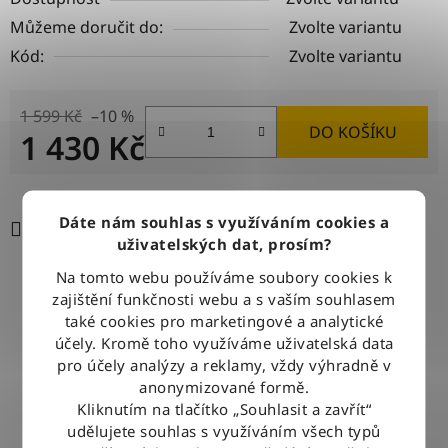
Můžeme doručit do:
Zvolte variantu
Kód:
Zvolte variantu
1 599 Kč
–10 %
DO KOŠÍKU
1 430 Kč
Měrná cena:
Dáte nám souhlas s využíváním cookies a
Tisk
Zeptat se
Sdílet
uživatelských dat, prosím?
Na tomto webu používáme soubory cookies k
zajištění funkčnosti webu a s vaším souhlasem
DOPRAVA ZDARMA
také cookies pro marketingové a analytické
Při nákupu nad 2500 Kč doručujeme zdarma po celé ČR
účely. Kromě toho využíváme uživatelská data
pro účely analýzy a reklamy, vždy výhradně v
anonymizované formě.
BLESKOVÉ DORUČENÍ
Kliknutím na tlačítko „Souhlasit a zavřít“
Objednávky odesíláme každý pracovní den do 12:00
udělujete souhlas s využíváním všech typů