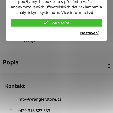
používaných cookies a s předáním vašich
anonymizovaných uživatelských dat reklamním a
100% ZBOŽÍ SKLADEM
analytickým systémům. Více informací
zde
.
Veškeré vystavené zboží leží na našem skladě
Souhlasím
VÝMĚNA ZBOŽÍ ZDARMA
Nastavení
Nevyhovující zboží zdarma vyměníme do 14 dnů od jeho
doručení
Popis
Z
á
Kontakt
p
a
info
@
wranglerstore.cz
t
í
+420 318 523 333