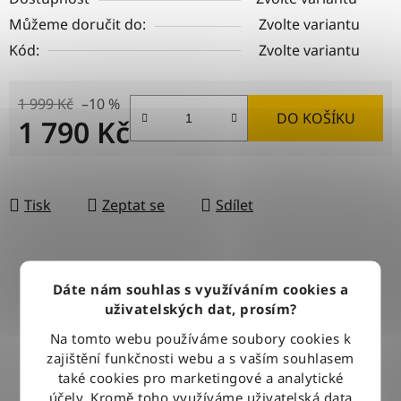
Můžeme doručit do:
Zvolte variantu
Kód:
Zvolte variantu
1 999 Kč
–10 %
DO KOŠÍKU
1 790 Kč
Měrná cena:
Tisk
Zeptat se
Sdílet
DOPRAVA ZDARMA
Dáte nám souhlas s využíváním cookies a
Při nákupu nad 2500 Kč doručujeme zdarma po celé ČR
uživatelských dat, prosím?
Na tomto webu používáme soubory cookies k
zajištění funkčnosti webu a s vaším souhlasem
BLESKOVÉ DORUČENÍ
také cookies pro marketingové a analytické
Objednávky odesíláme každý pracovní den do 12:00
účely. Kromě toho využíváme uživatelská data