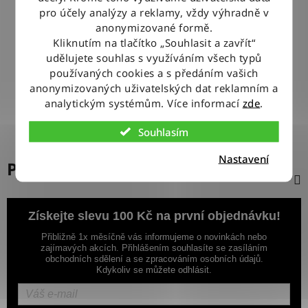
pro účely analýzy a reklamy, vždy výhradně v
anonymizované formě.
100% ZBOŽÍ SKLADEM
Kliknutím na tlačítko „Souhlasit a zavřít“
Veškeré vystavené zboží leží na našem skladě
udělujete souhlas s využíváním všech typů
používaných cookies a s předáním vašich
VÝMĚNA ZBOŽÍ ZDARMA
anonymizovaných uživatelských dat reklamním a
Nevyhovující zboží zdarma vyměníme do 14 dnů od jeho
analytickým systémům. Více informací
zde
.
doručení
Souhlasím
Nastavení
Popis
Získejte slevu 100 Kč na první objednávku!
Přibližně 1x měsíčně vás informujeme o novinkách nebo
zajímavých akcích. Přihlášením souhlasíte se zasíláním
obchodních sdělení a se zpracováním osobních údajů.
Kdykoliv se můžete odhlásit.