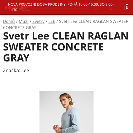
Přejít
Hledat
NÁKUP
NOVÁ PROVOZNÍ DOBA PRODEJNY: PO-PÁ 10:00-15:00, SO 9:00-
na
11:30
KOŠÍK
obsah
Domů
/
Muži
/
Svetry
/
LEE
/
Svetr Lee CLEAN RAGLAN SWEATER
CONCRETE GRAY
Svetr Lee CLEAN RAGLAN
SWEATER CONCRETE
GRAY
Značka:
Lee