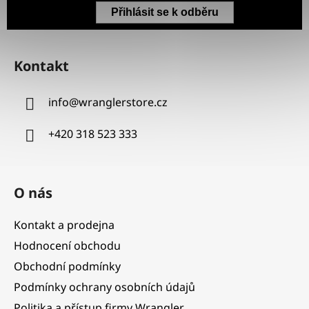
Přihlásit se k odběru
Z
á
Kontakt
p
a
info
@
wranglerstore.cz
t
í
+420 318 523 333
O nás
Kontakt a prodejna
Hodnocení obchodu
Obchodní podmínky
Podmínky ochrany osobních údajů
Politika a přístup firmy Wrangler