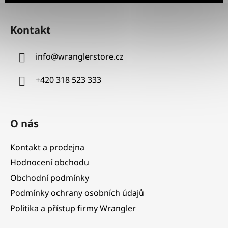
Z
á
Kontakt
p
a
info
@
wranglerstore.cz
t
í
+420 318 523 333
O nás
Kontakt a prodejna
Hodnocení obchodu
Obchodní podmínky
Podmínky ochrany osobních údajů
Politika a přístup firmy Wrangler