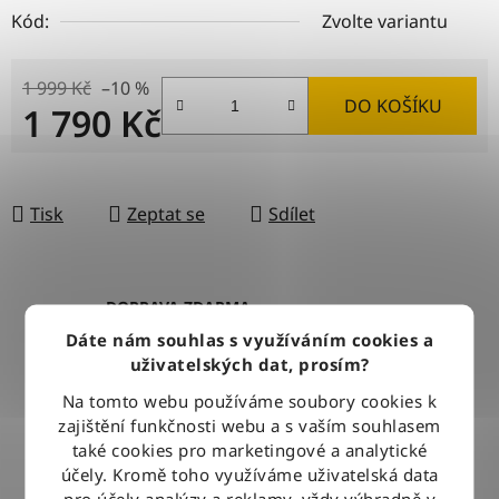
Kód:
Zvolte variantu
1 999 Kč
–10 %
DO KOŠÍKU
1 790 Kč
Měrná cena:
Tisk
Zeptat se
Sdílet
DOPRAVA ZDARMA
Při nákupu nad 2500 Kč doručujeme zdarma po celé ČR
Dáte nám souhlas s využíváním cookies a
uživatelských dat, prosím?
Na tomto webu používáme soubory cookies k
BLESKOVÉ DORUČENÍ
zajištění funkčnosti webu a s vaším souhlasem
Objednávky odesíláme každý pracovní den do 12:00
také cookies pro marketingové a analytické
účely. Kromě toho využíváme uživatelská data
pro účely analýzy a reklamy, vždy výhradně v