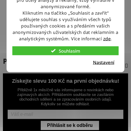
100% ZBOŽÍ SKLADEM
anonymizované formě.
Veškeré vystavené zboží leží na našem skladě
Kliknutím na tlačítko „Souhlasit a zavřít“
udělujete souhlas s využíváním všech typů
používaných cookies a s předáním vašich
VÝMĚNA ZBOŽÍ ZDARMA
anonymizovaných uživatelských dat reklamním a
Nevyhovující zboží zdarma vyměníme do 14 dnů od jeho
doručení
analytickým systémům. Více informací
zde
.
Souhlasím
Popis
Nastavení
Získejte slevu 100 Kč na první objednávku!
Přibližně 1x měsíčně vás informujeme o novinkách nebo
zajímavých akcích. Přihlášením souhlasíte se zasíláním
obchodních sdělení a se zpracováním osobních údajů.
Kdykoliv se můžete odhlásit.
Přihlásit se k odběru