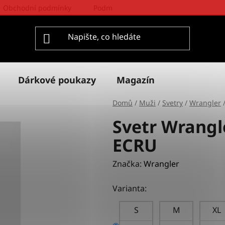
Obchodní podmínky
Podmínky ochrany osobních údajů
Dárkové poukazy
Magazín
Domů
/
Muži
/
Svetry
/
Wrangler
Svetr Wrangl
ECRU
Značka:
Wrangler
Varianta:
S
M
XL