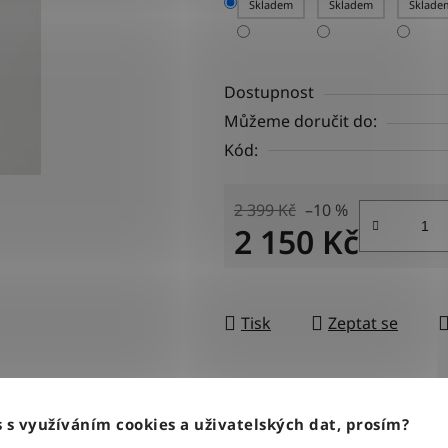
Skladem
Skladem
Sklade
Dostupnost
Můžeme doručit do:
Kód:
2 399 Kč
–10 %
2 150 Kč
Měrná cena:
Tisk
Zeptat se
BLESKOVÉ DORUČENÍ
100% ZBOŽÍ SKLAD
Objednávky odesíláme každý
Veškeré vystavené zboží le
 s využíváním cookies a uživatelských dat, prosím?
pracovní den do 12:00
našem skladě