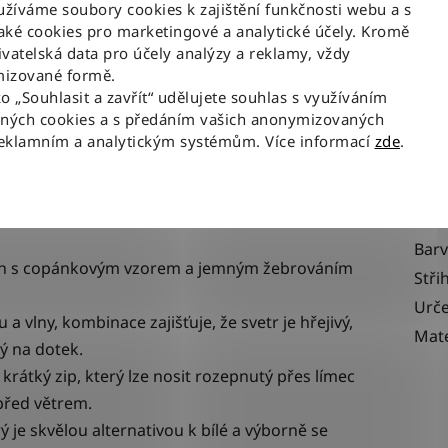
íváme soubory cookies k zajištění funkčnosti webu a s
ké cookies pro marketingové a analytické účely. Kromě
vatelská data pro účely analýzy a reklamy, vždy
Popis
izované formě.
ko „Souhlasit a zavřít“ udělujete souhlas s využíváním
aných cookies a s předáním vašich anonymizovaných
reklamním a analytickým systémům. Více informací
zde
.
 elegantní pletený pulovr se zapínáním na
Dop
rémiovým dojmem.
Kate
EAN
Bar
střih s copánkovým vzorem a jemným žebrováním
Stři
Urče
a vlny, kombinace zajišťuje, že svetr je hřejivý,
Mate
ný na dotek.
krátký zip, který lze nosit rozepnutý přes límec
před větrem.
rý je skvělou alternativou k bílé a výborně se