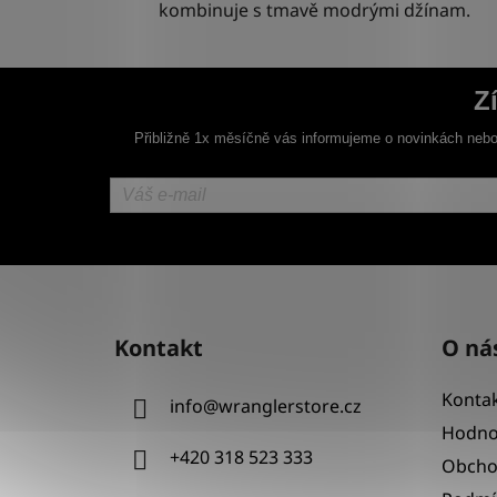
kombinuje s tmavě modrými džínam.
Z
Přibližně 1x měsíčně vás informujeme o novinkách nebo
Z
á
Kontakt
O ná
p
a
Kontak
info
@
wranglerstore.cz
t
Hodno
í
+420 318 523 333
Obcho