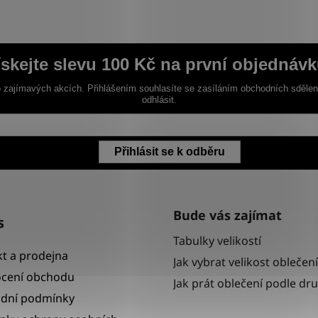
ískejte slevu 100 Kč na první objednávk
 zajímavých akcích. Přihlášením souhlasíte se zasíláním obchodních sděle
odhlásit.
Přihlásit se k odběru
Bude vás zajímat
s
Tabulky velikostí
t a prodejna
Jak vybrat velikost oblečení
cení obchodu
Jak prát oblečení podle dr
dní podmínky