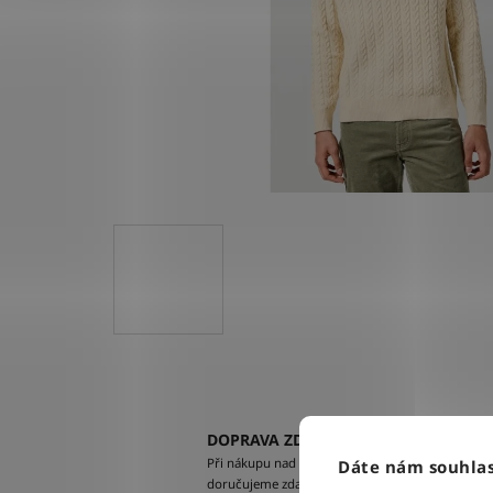
DOPRAVA ZDARMA
Při nákupu nad 2500 Kč
Dáte nám souhlas
doručujeme zdarma po celé ČR