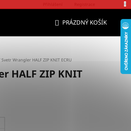
Přihlášení
Registrace
Politika a přístup firmy Wrangler
PRÁZDNÝ KOŠÍK
NÁKUPNÍ
KOŠÍK
/
Svetr Wrangler HALF ZIP KNIT ECRU
er HALF ZIP KNIT