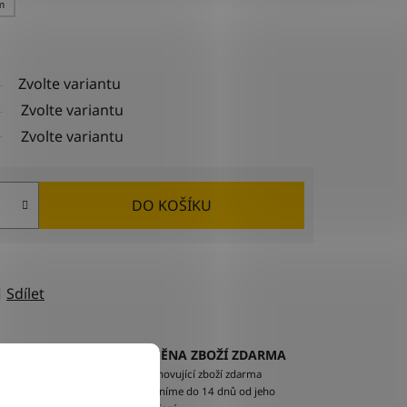
m
Zvolte variantu
Zvolte variantu
Zvolte variantu
DO KOŠÍKU
Sdílet
VÝMĚNA ZBOŽÍ ZDARMA
EM
Nevyhovující zboží zdarma
ží na
vyměníme do 14 dnů od jeho