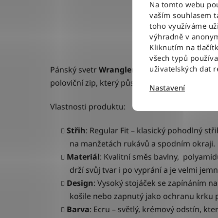
Na tomto webu použ
vaším souhlasem ta
toho využíváme uži
výhradně v anonym
Kliknutím na tlačít
všech typů použív
uživatelských dat 
Pánský svetr
Wrangler HALF ZIP KNIT
Ecru
-
poloviční zip, který působí velmi čistým a p
Nastavení
Vlastnosti produktu:
Střih
: Regular Fit – klasický pohodlný 
na manžetách rukávů a spodním okraji.
Materiál
: Kvalitní směs
bavlny, polyamidu 
drží svůj tvar i po vyprání a je velmi jem
Design
: Vysoký stojáček se zapínáním na
košile nebo zapnutý jako ochranu krku 
Barva
: Ecru – světlý, krémový odstín, kte