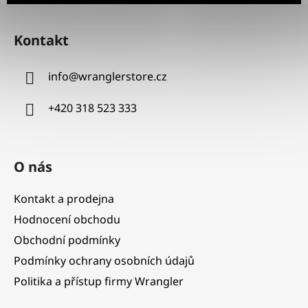
Z
á
Kontakt
p
a
info
@
wranglerstore.cz
t
í
+420 318 523 333
O nás
Kontakt a prodejna
Hodnocení obchodu
Obchodní podmínky
Podmínky ochrany osobních údajů
Politika a přístup firmy Wrangler