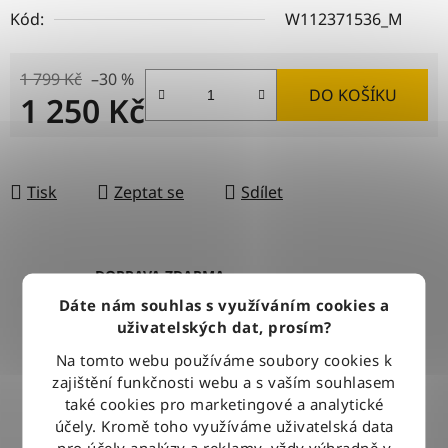
Kód:
W112371536_M
1 799 Kč
–30 %
DO KOŠÍKU
1 250 Kč
Měrná cena:
Tisk
Zeptat se
Sdílet
DOPRAVA ZDARMA
Při nákupu nad 2500 Kč doručujeme zdarma po celé ČR
Dáte nám souhlas s využíváním cookies a
uživatelských dat, prosím?
Na tomto webu používáme soubory cookies k
BLESKOVÉ DORUČENÍ
zajištění funkčnosti webu a s vaším souhlasem
Objednávky odesíláme každý pracovní den do 12:00
také cookies pro marketingové a analytické
účely. Kromě toho využíváme uživatelská data
pro účely analýzy a reklamy, vždy výhradně v