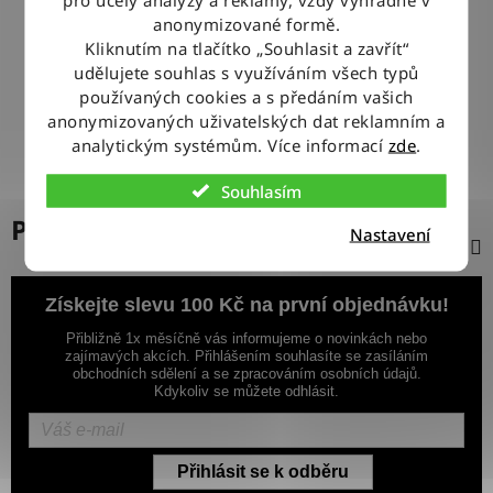
100% ZBOŽÍ SKLADEM
anonymizované formě.
Veškeré vystavené zboží leží na našem skladě
Kliknutím na tlačítko „Souhlasit a zavřít“
udělujete souhlas s využíváním všech typů
používaných cookies a s předáním vašich
VÝMĚNA ZBOŽÍ ZDARMA
anonymizovaných uživatelských dat reklamním a
Nevyhovující zboží zdarma vyměníme do 14 dnů od jeho
doručení
analytickým systémům. Více informací
zde
.
Souhlasím
Popis
Nastavení
Získejte slevu 100 Kč na první objednávku!
Přibližně 1x měsíčně vás informujeme o novinkách nebo
zajímavých akcích. Přihlášením souhlasíte se zasíláním
obchodních sdělení a se zpracováním osobních údajů.
Kdykoliv se můžete odhlásit.
Přihlásit se k odběru