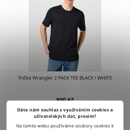
Tričko Wrangler 2 PACK TEE BLACK / WHITE
800 Kč
Dáte nám souhlas s využíváním cookies a
uživatelských dat, prosím?
DETAIL
Na tomto webu používáme soubory cookies k