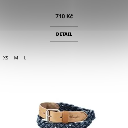
710 Kč
DETAIL
XS
M
L