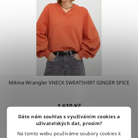
Mikina Wrangler VNECK SWEATSHIRT GINGER SPICE
1 610 Kč
Dáte nám souhlas s využíváním cookies a
uživatelských dat, prosím?
DETAIL
Na tomto webu používáme soubory cookies k