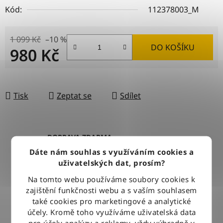
Kód:
112378003_M
1 099 Kč
–10 %
DO KOŠÍKU
980 Kč
Měrná cena:
Tisk
Zeptat se
Sdílet
DOPRAVA ZDARMA
Při nákupu nad 2500 Kč doručujeme zdarma po celé ČR
Dáte nám souhlas s využíváním cookies a
uživatelských dat, prosím?
Na tomto webu používáme soubory cookies k
BLESKOVÉ DORUČENÍ
zajištění funkčnosti webu a s vaším souhlasem
Objednávky odesíláme každý pracovní den do 12:00
také cookies pro marketingové a analytické
účely. Kromě toho využíváme uživatelská data
pro účely analýzy a reklamy, vždy výhradně v