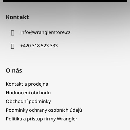
Z
á
Kontakt
p
a
info
@
wranglerstore.cz
t
í
+420 318 523 333
O nás
Kontakt a prodejna
Hodnocení obchodu
Obchodní podmínky
Podmínky ochrany osobních údajů
Politika a přístup firmy Wrangler