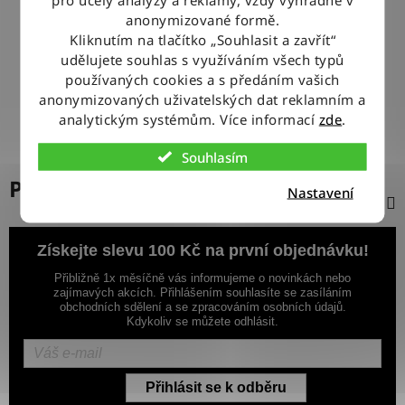
100% ZBOŽÍ SKLADEM
anonymizované formě.
Veškeré vystavené zboží leží na našem skladě
Kliknutím na tlačítko „Souhlasit a zavřít“
udělujete souhlas s využíváním všech typů
používaných cookies a s předáním vašich
VÝMĚNA ZBOŽÍ ZDARMA
anonymizovaných uživatelských dat reklamním a
Nevyhovující zboží zdarma vyměníme do 14 dnů od jeho
doručení
analytickým systémům. Více informací
zde
.
Souhlasím
Popis
Nastavení
Získejte slevu 100 Kč na první objednávku!
Přibližně 1x měsíčně vás informujeme o novinkách nebo
zajímavých akcích. Přihlášením souhlasíte se zasíláním
obchodních sdělení a se zpracováním osobních údajů.
Kdykoliv se můžete odhlásit.
Přihlásit se k odběru