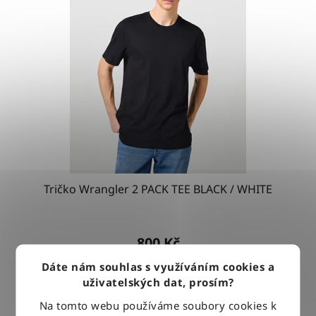
Tričko Wrangler 2 PACK TEE BLACK / WHITE
800 Kč
Dáte nám souhlas s využíváním cookies a
uživatelských dat, prosím?
DETAIL
Na tomto webu používáme soubory cookies k