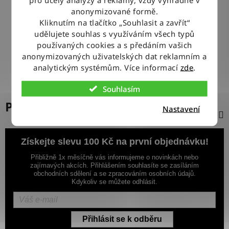
100% ZBOŽÍ SKLADEM
anonymizované formě.
Veškeré vystavené zboží leží na našem skladě
Kliknutím na tlačítko „Souhlasit a zavřít“
udělujete souhlas s využíváním všech typů
používaných cookies a s předáním vašich
VÝMĚNA ZBOŽÍ ZDARMA
anonymizovaných uživatelských dat reklamním a
Nevyhovující zboží zdarma vyměníme do 14 dnů od jeho
doručení
analytickým systémům. Více informací
zde
.
Souhlasím
Popis
Nastavení
Získejte slevu 100 Kč na první objednávku!
Přibližně 1x měsíčně vás informujeme o novinkách nebo
zajímavých akcích. Přihlášením souhlasíte se zasíláním
obchodních sdělení a se zpracováním osobních údajů.
Kdykoliv se můžete odhlásit.
Přihlásit se k odběru