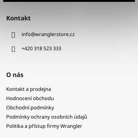
Z
á
Kontakt
p
a
info
@
wranglerstore.cz
t
í
+420 318 523 333
O nás
Kontakt a prodejna
Hodnocení obchodu
Obchodní podmínky
Podmínky ochrany osobních údajů
Politika a přístup firmy Wrangler