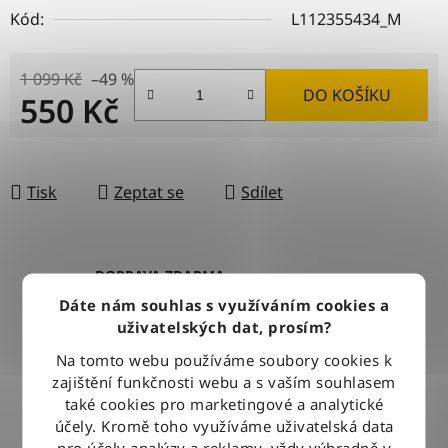
Kód:
L112355434_M
1 099 Kč
–49 %
DO KOŠÍKU
550 Kč
Měrná cena:
Tisk
Zeptat se
Sdílet
DOPRAVA ZDARMA
Při nákupu nad 2500 Kč doručujeme zdarma po celé ČR
Dáte nám souhlas s využíváním cookies a
uživatelských dat, prosím?
Na tomto webu používáme soubory cookies k
BLESKOVÉ DORUČENÍ
zajištění funkčnosti webu a s vaším souhlasem
Objednávky odesíláme každý pracovní den do 12:00
také cookies pro marketingové a analytické
účely. Kromě toho využíváme uživatelská data
pro účely analýzy a reklamy, vždy výhradně v