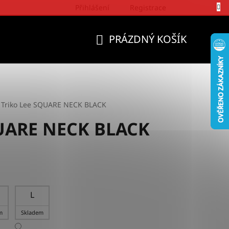
Přihlášení
Registrace
Politika a přístup firmy Wrangler
PRÁZDNÝ KOŠÍK
NÁKUPNÍ
KOŠÍK
Triko Lee SQUARE NECK BLACK
QUARE NECK BLACK
L
m
Skladem