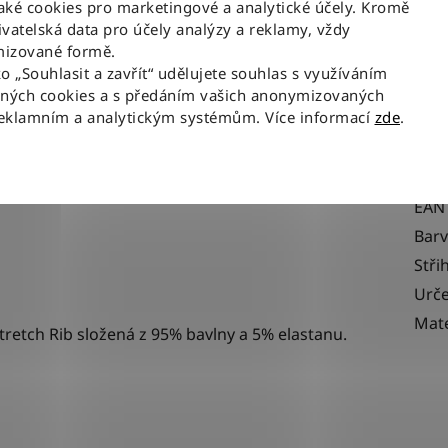
ké cookies pro marketingové a analytické účely. Kromě
vatelská data pro účely analýzy a reklamy, vždy
Popis
izované formě.
ko „Souhlasit a zavřít“ udělujete souhlas s využíváním
aných cookies a s předáním vašich anonymizovaných
leeve Tee
- s dlouhým rukávem a hranatým
Dop
reklamním a analytickým systémům. Více informací
zde
.
Kate
 je vhodný jako základní vrstva i pro samostatné
EAN
Bar
Stři
Urče
Mate
tretch Rib složená z
95% bavlny a 5% elastanu.