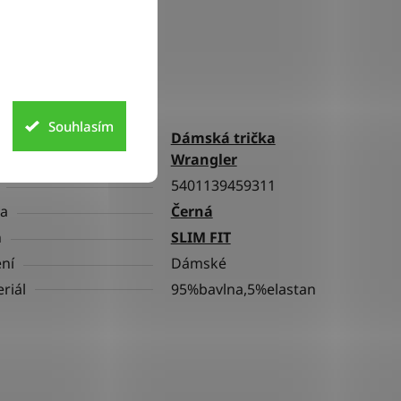
lňkové parametry
Souhlasím
Dámská trička
gorie
Wrangler
5401139459311
va
Černá
h
SLIM FIT
ní
Dámské
riál
95%bavlna,5%elastan