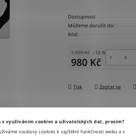
Dostupnost
Můžeme doručit do:
Kód:
1 099 Kč
–10 %
980 Kč
Měrná cena:
Tisk
Zeptat se
BLESKOVÉ DORUČENÍ
100% ZBOŽÍ SKLAD
Objednávky odesíláme každý
Veškeré vystavené zboží le
 s využíváním cookies a uživatelských dat, prosím?
pracovní den do 12:00
našem skladě
íváme soubory cookies k zajištění funkčnosti webu a s