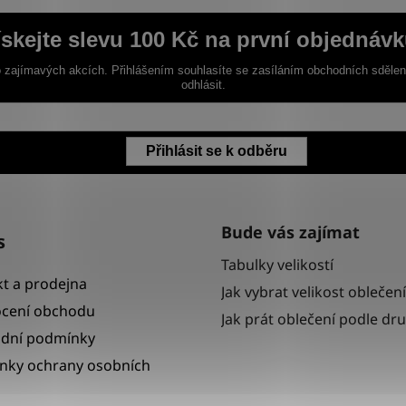
ískejte slevu 100 Kč na první objednávk
 zajímavých akcích. Přihlášením souhlasíte se zasíláním obchodních sděle
odhlásit.
Přihlásit se k odběru
Bude vás zajímat
s
Tabulky velikostí
t a prodejna
Jak vybrat velikost oblečení
cení obchodu
Jak prát oblečení podle dr
dní podmínky
nky ochrany osobních