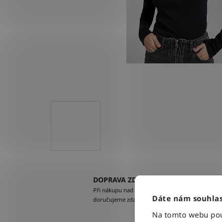
DOPRAVA ZDARMA
Při nákupu nad 2500 Kč
Dáte nám souhlas
doručujeme zdarma po celé ČR
Na tomto webu použ