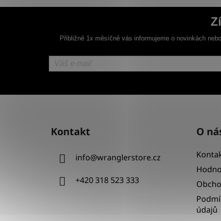
Z
Přibližně 1x měsíčně vás informujeme o novinkách nebo
Z
á
Kontakt
O ná
p
a
Kontak
info
@
wranglerstore.cz
t
Hodno
í
+420 318 523 333
Obcho
Podmí
údajů