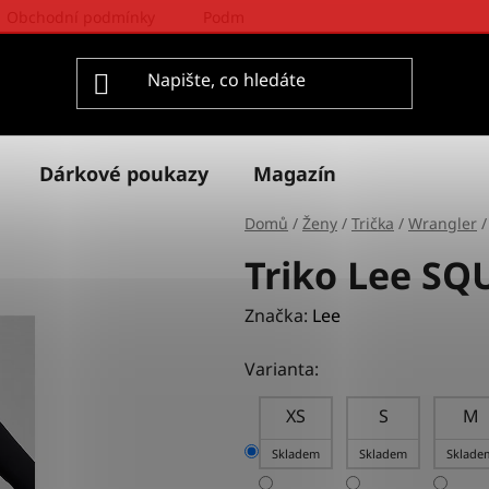
Obchodní podmínky
Podmínky ochrany osobních údajů
Dárkové poukazy
Magazín
Domů
/
Ženy
/
Trička
/
Wrangler
/
Triko Lee S
Značka:
Lee
Varianta:
XS
S
M
Skladem
Skladem
Sklade