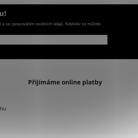
u!
ní a se zpracováním osobních údajů. Kdykoliv se můžete
Přijímáme online platby
uhu