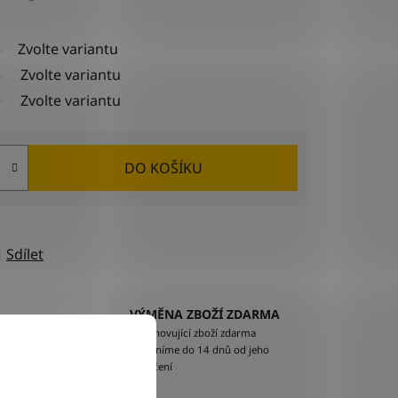
Zvolte variantu
Zvolte variantu
Zvolte variantu
DO KOŠÍKU
Sdílet
VÝMĚNA ZBOŽÍ ZDARMA
EM
Nevyhovující zboží zdarma
ží na
vyměníme do 14 dnů od jeho
doručení