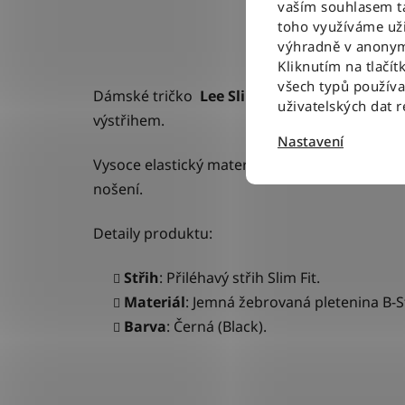
vaším souhlasem ta
toho využíváme uži
výhradně v anonym
Kliknutím na tlačít
všech typů použív
Dámské tričko
Lee Slim Square Neck Long S
uživatelských dat 
výstřihem.
Nastavení
Vysoce elastický materiál High Stretch, který
nošení.
Detaily produktu:
Střih
: Přiléhavý střih Slim Fit.
Materiál
: Jemná žebrovaná pletenina B-S
Barva
: Černá (Black).