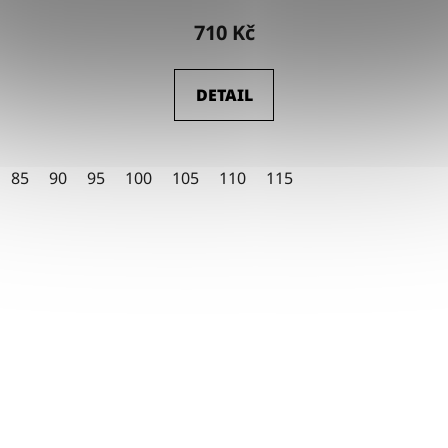
hodnocení
710 Kč
produktu
je
DETAIL
5,0
z
5
85
90
95
100
105
110
115
hvězdiček.