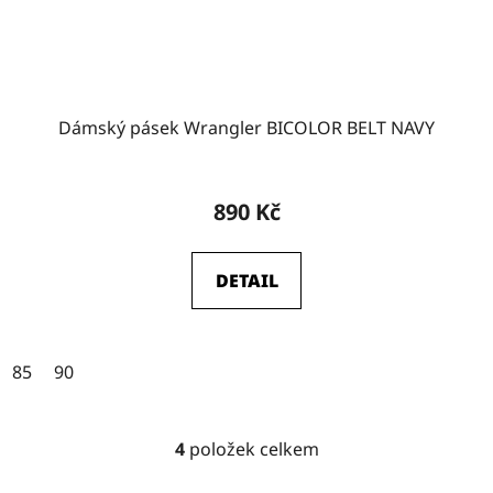
Dámský pásek Wrangler BICOLOR BELT NAVY
890 Kč
DETAIL
85
90
4
položek celkem
O
v