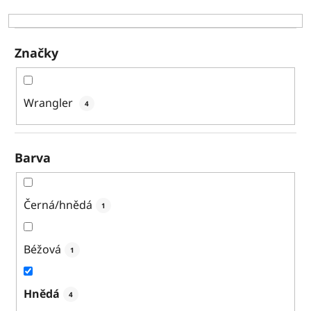
k
t
ů
Značky
Wrangler
4
Barva
Černá/hnědá
1
Béžová
1
Hnědá
4