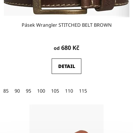
k
t
ů
Pásek Wrangler STITCHED BELT BROWN
680 Kč
od
DETAIL
85
90
95
100
105
110
115