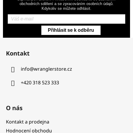
obchodních sdělení a se zpracováním osobních údajů.
Kdykoliv se můžete odhlásit.
Přihlásit se k odběru
Z
á
Kontakt
p
a
info
@
wranglerstore.cz
t
í
+420 318 523 333
O nás
Kontakt a prodejna
Hodnocení obchodu