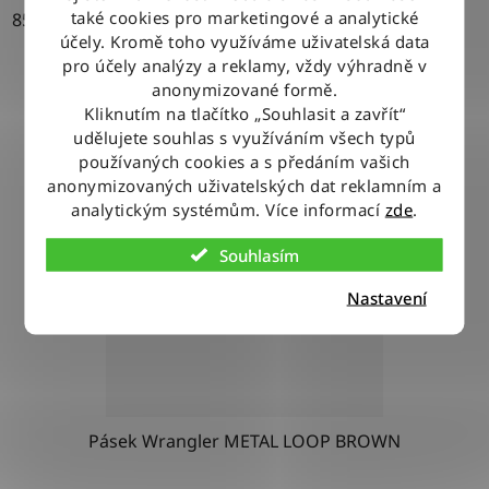
také cookies pro marketingové a analytické
85
90
95
100
105
110
115
účely. Kromě toho využíváme uživatelská data
pro účely analýzy a reklamy, vždy výhradně v
anonymizované formě.
Kliknutím na tlačítko „Souhlasit a zavřít“
udělujete souhlas s využíváním všech typů
používaných cookies a s předáním vašich
anonymizovaných uživatelských dat reklamním a
analytickým systémům. Více informací
zde
.
Souhlasím
Nastavení
Pásek Wrangler METAL LOOP BROWN
Průměrné