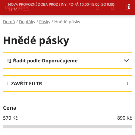
Přejít
Hledat
NÁKUP
NOVÁ PROVOZNÍ DOBA PRODEJNY: PO-PÁ 10:00-15:00, SO 9:00-
na
11:30
KOŠÍK
obsah
Domů
/
Doplňky
/
Pásky
/
Hnědé pásky
Hnědé pásky
Ř
Řadit podle:
Doporučujeme
a
z
e
ZAVŘÍT FILTR
n
í
p
Cena
r
o
570
Kč
890
Kč
d
u