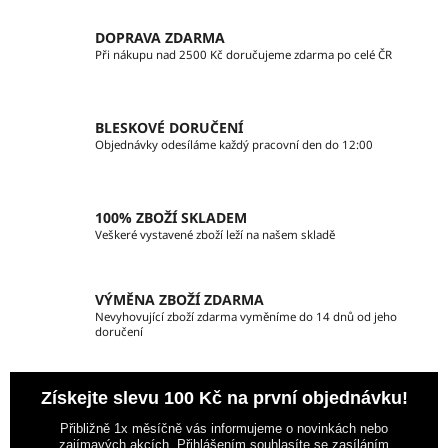
l
á
DOPRAVA ZDARMA
d
Při nákupu nad 2500 Kč doručujeme zdarma po celé ČR
a
c
í
BLESKOVÉ DORUČENÍ
p
Objednávky odesíláme každý pracovní den do 12:00
r
v
k
100% ZBOŽÍ SKLADEM
y
Veškeré vystavené zboží leží na našem skladě
v
ý
p
VÝMĚNA ZBOŽÍ ZDARMA
i
Nevyhovující zboží zdarma vyměníme do 14 dnů od jeho
doručení
s
u
Získejte slevu 100 Kč na první objednávku!
Přibližně 1x měsíčně vás informujeme o novinkách nebo
zajímavých akcích. Přihlášením souhlasíte se zasíláním