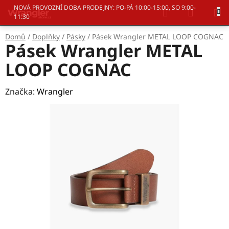
Přejít
Hledat
NÁKUP
NOVÁ PROVOZNÍ DOBA PRODEJNY: PO-PÁ 10:00-15:00, SO 9:00-
na
11:30
KOŠÍK
obsah
Domů
/
Doplňky
/
Pásky
/
Pásek Wrangler METAL LOOP COGNAC
Pásek Wrangler METAL
LOOP COGNAC
Značka:
Wrangler