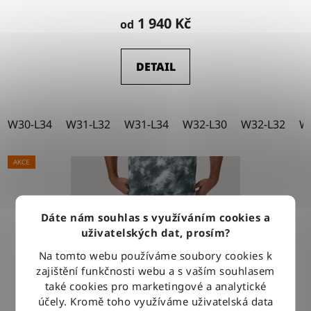
hodnocení
1 940 Kč
od
produktu
je
DETAIL
5,0
z
5
W30-L34
W31-L32
W31-L34
W32-L30
W32-L32
W
hvězdiček.
AKCE
Dáte nám souhlas s využíváním cookies a
uživatelských dat, prosím?
Na tomto webu používáme soubory cookies k
zajištění funkčnosti webu a s vaším souhlasem
také cookies pro marketingové a analytické
účely. Kromě toho využíváme uživatelská data