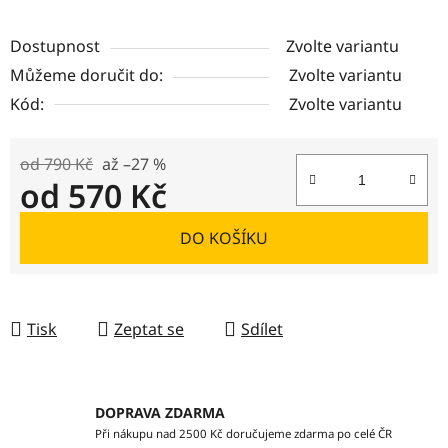
Dostupnost
Zvolte variantu
Můžeme doručit do:
Zvolte variantu
Kód:
Zvolte variantu
od 790 Kč
až –27 %
od
570 Kč
Měrná cena:
DO KOŠÍKU
Tisk
Zeptat se
Sdílet
DOPRAVA ZDARMA
Při nákupu nad 2500 Kč doručujeme zdarma po celé ČR