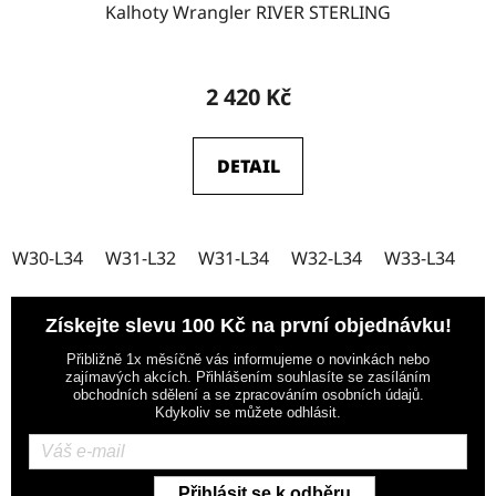
Kalhoty Wrangler RIVER STERLING
2 420 Kč
DETAIL
W30-L34
W31-L32
W31-L34
W32-L34
W33-L34
Získejte slevu 100 Kč na první objednávku!
Přibližně 1x měsíčně vás informujeme o novinkách nebo
zajímavých akcích. Přihlášením souhlasíte se zasíláním
obchodních sdělení a se zpracováním osobních údajů.
Kdykoliv se můžete odhlásit.
Přihlásit se k odběru