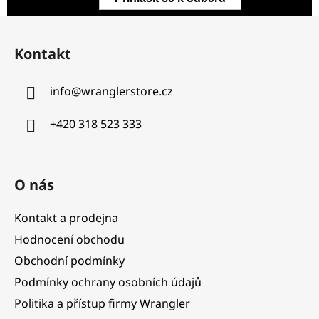
Z
á
Kontakt
p
a
info
@
wranglerstore.cz
t
í
+420 318 523 333
O nás
Kontakt a prodejna
Hodnocení obchodu
Obchodní podmínky
Podmínky ochrany osobních údajů
Politika a přístup firmy Wrangler