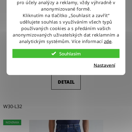
pro účely analýzy a reklamy, vždy výhradně v
anonymizované formě.
Kliknutím na tlačítko „Souhlasit a zavřít“
udělujete souhlas s využíváním všech typů
používaných cookies a s předáním vašich
Kalhoty Wrangler REINFORCED SOFTSHELL PANT
anonymizovaných uživatelských dat reklamním a
BLACK
analytickým systémům. Více informací
zde
.
Souhlasím
1 590 Kč
Nastavení
DETAIL
W30-L32
NOVINKA