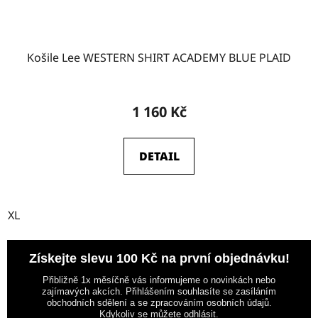
Košile Lee WESTERN SHIRT ACADEMY BLUE PLAID
1 160 Kč
DETAIL
XL
Získejte slevu 100 Kč na první objednávku!
Přibližně 1x měsíčně vás informujeme o novinkách nebo
zajímavých akcích. Přihlášením souhlasíte se zasíláním
obchodních sdělení a se zpracováním osobních údajů.
Kdykoliv se můžete odhlásit.