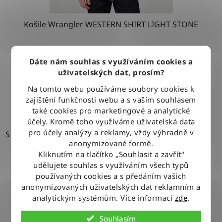
Košile Wrangler WESTERN SHIRT LIGHT STONE
1 279 Kč
Dáte nám souhlas s využíváním cookies a
uživatelských dat, prosím?
Na tomto webu používáme soubory cookies k
DETAIL
zajištění funkčnosti webu a s vaším souhlasem
také cookies pro marketingové a analytické
účely. Kromě toho využíváme uživatelská data
pro účely analýzy a reklamy, vždy výhradně v
S
anonymizované formě.
Kliknutím na tlačítko „Souhlasit a zavřít“
udělujete souhlas s využíváním všech typů
používaných cookies a s předáním vašich
anonymizovaných uživatelských dat reklamním a
analytickým systémům. Více informací
zde
.
Souhlasím