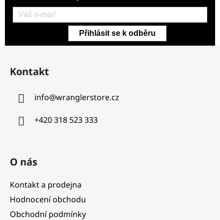
Přihlásit se k odběru
Z
á
Kontakt
p
a
info
@
wranglerstore.cz
t
í
+420 318 523 333
O nás
Kontakt a prodejna
Hodnocení obchodu
Obchodní podmínky