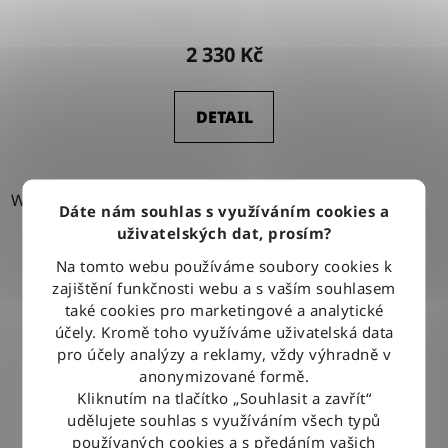
2 330 Kč
DETAIL
W33-L32
W40-L34
W44-L32
W44-L34
Dáte nám souhlas s využíváním cookies a
uživatelských dat, prosím?
Na tomto webu používáme soubory cookies k
zajištění funkčnosti webu a s vaším souhlasem
také cookies pro marketingové a analytické
účely. Kromě toho využíváme uživatelská data
pro účely analýzy a reklamy, vždy výhradně v
anonymizované formě.
Kliknutím na tlačítko „Souhlasit a zavřít“
udělujete souhlas s využíváním všech typů
používaných cookies a s předáním vašich