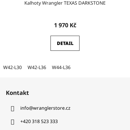
Kalhoty Wrangler TEXAS DARKSTONE
1 970 Kč
DETAIL
W42-L30
W42-L36
W44-L36
Z
á
Kontakt
p
a
info
@
wranglerstore.cz
t
í
+420 318 523 333