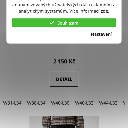
anonymizovaných uživatelských dat reklamním a
analytickým systémům. Více informací
zde
.
Souhlasím
Nastavení
Kalhoty Wrangler GREENSBORO SAGE
2 150 Kč
DETAIL
W31-L34
W38-L34
W40-L30
W40-L32
W44-L32
W