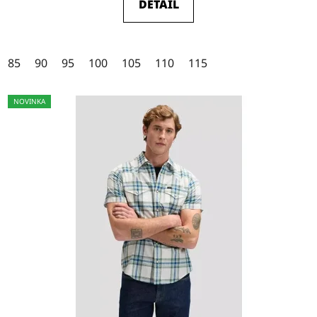
DETAIL
4,5
z
5
85
90
95
100
105
110
115
hvězdiček.
NOVINKA