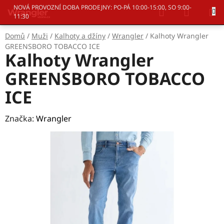
Přejít
Hledat
NÁKUP
NOVÁ PROVOZNÍ DOBA PRODEJNY: PO-PÁ 10:00-15:00, SO 9:00-
na
11:30
KOŠÍK
obsah
Domů
/
Muži
/
Kalhoty a džíny
/
Wrangler
/
Kalhoty Wrangler
GREENSBORO TOBACCO ICE
Kalhoty Wrangler
GREENSBORO TOBACCO
ICE
Značka:
Wrangler