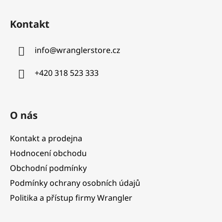
Z
á
Kontakt
p
a
info
@
wranglerstore.cz
t
í
+420 318 523 333
O nás
Kontakt a prodejna
Hodnocení obchodu
Obchodní podmínky
Podmínky ochrany osobních údajů
Politika a přístup firmy Wrangler