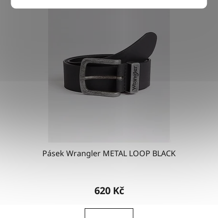
Pásek Wrangler METAL LOOP BLACK
Průměrné
hodnocení
620 Kč
produktu
je