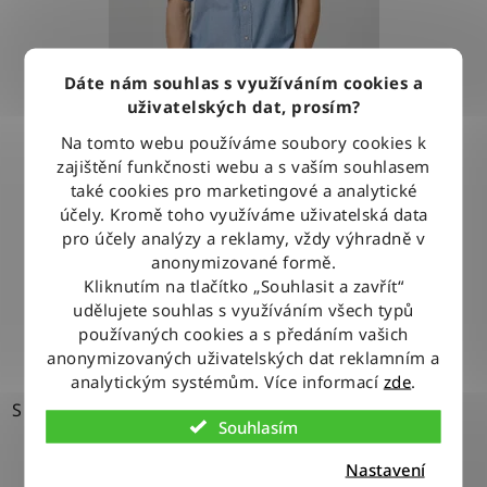
Dáte nám souhlas s využíváním cookies a
uživatelských dat, prosím?
Na tomto webu používáme soubory cookies k
zajištění funkčnosti webu a s vaším souhlasem
Košile Wrangler WESTERN SHIRT LIGHT STONE
také cookies pro marketingové a analytické
účely. Kromě toho využíváme uživatelská data
pro účely analýzy a reklamy, vždy výhradně v
1 279 Kč
anonymizované formě.
Kliknutím na tlačítko „Souhlasit a zavřít“
udělujete souhlas s využíváním všech typů
DETAIL
používaných cookies a s předáním vašich
anonymizovaných uživatelských dat reklamním a
analytickým systémům. Více informací
zde
.
S
Souhlasím
Nastavení