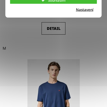
Souhlasím
Nastavení
800 Kč
DETAIL
M