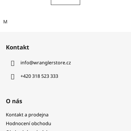
M
Z
á
Kontakt
p
a
info
@
wranglerstore.cz
t
í
+420 318 523 333
O nás
Kontakt a prodejna
Hodnocení obchodu