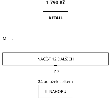
1 790 Kč
DETAIL
M
L
NAČÍST 12 DALŠÍCH
S
1
t
2
r
O
á
24
položek celkem
v
n
l
k
NAHORU
á
o
d
v
a
á
c
n