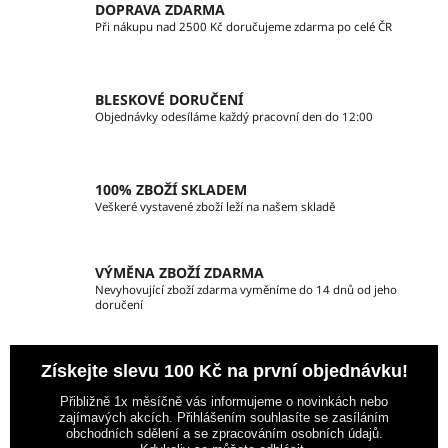
DOPRAVA ZDARMA
í
í
Při nákupu nad 2500 Kč doručujeme zdarma po celé ČR
p
r
v
BLESKOVÉ DORUČENÍ
k
Objednávky odesíláme každý pracovní den do 12:00
y
v
ý
100% ZBOŽÍ SKLADEM
p
Veškeré vystavené zboží leží na našem skladě
i
s
u
VÝMĚNA ZBOŽÍ ZDARMA
Nevyhovující zboží zdarma vyměníme do 14 dnů od jeho
doručení
Získejte slevu 100 Kč na první objednávku!
Přibližně 1x měsíčně vás informujeme o novinkách nebo
zajímavých akcích. Přihlášením souhlasíte se zasíláním
obchodních sdělení a se zpracováním osobních údajů.