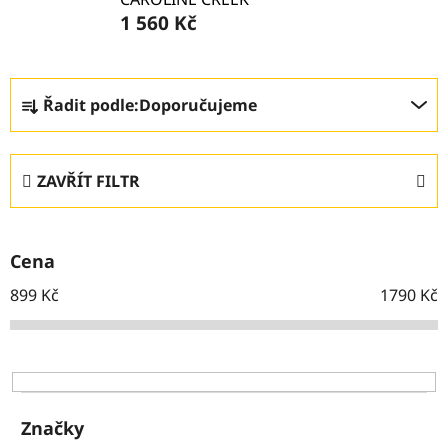
1 560 Kč
Ř
Řadit podle:
Doporučujeme
a
z
e
ZAVŘÍT FILTR
n
í
p
Cena
r
o
899
Kč
1790
Kč
d
u
k
t
ů
Značky