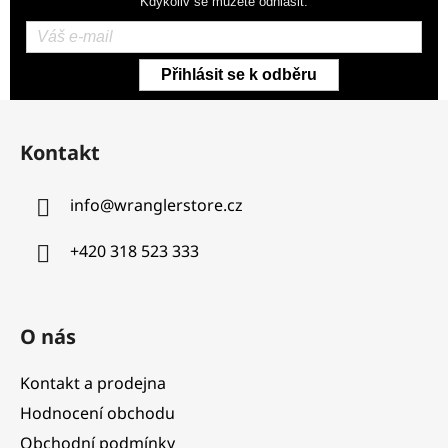
Kdykoliv se můžete odhlásit.
Přihlásit se k odběru
Z
á
Kontakt
p
a
info
@
wranglerstore.cz
t
í
+420 318 523 333
O nás
Kontakt a prodejna
Hodnocení obchodu
Obchodní podmínky