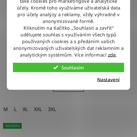
také cookies pro marketingové a analytické
účely. Kromě toho využíváme uživatelská data
pro účely analýzy a reklamy, vždy výhradně v
anonymizované formě.
Kliknutím na tlačítko „Souhlasit a zavřít“
udělujete souhlas s využíváním všech typů
Košile Wrangler WESTERN SHIRT MID LIGHT WASH
používaných cookies a s předáním vašich
anonymizovaných uživatelských dat reklamním a
analytickým systémům. Více informací
zde
.
1 740 Kč
Souhlasím
Nastavení
DETAIL
M
L
XL
XXL
3XL
NOVINKA