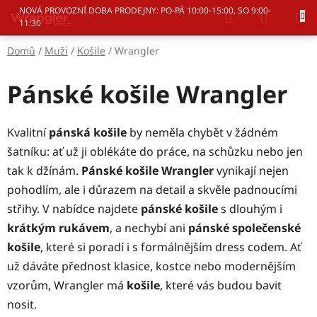
Přejít
Hledat
NÁKUP
NOVÁ PROVOZNÍ DOBA PRODEJNY: PO-PÁ 10:00-15:00, SO 9:00-
na
11:30
KOŠÍK
obsah
Domů
/
Muži
/
Košile
/
Wrangler
Pánské košile Wrangler
Kvalitní
pánská košile
by neměla chybět v žádném
šatníku: ať už ji oblékáte do práce, na schůzku nebo jen
tak k džínám.
Pánské košile Wrangler
vynikají nejen
pohodlím, ale i důrazem na detail a skvěle padnoucími
střihy. V nabídce najdete
pánské košile
s dlouhým i
krátkým rukávem
, a nechybí ani
pánské společenské
košile
, které si poradí i s formálnějším dress codem. Ať
už dáváte přednost klasice, kostce nebo modernějším
vzorům, Wrangler má
košile
, které vás budou bavit
nosit.