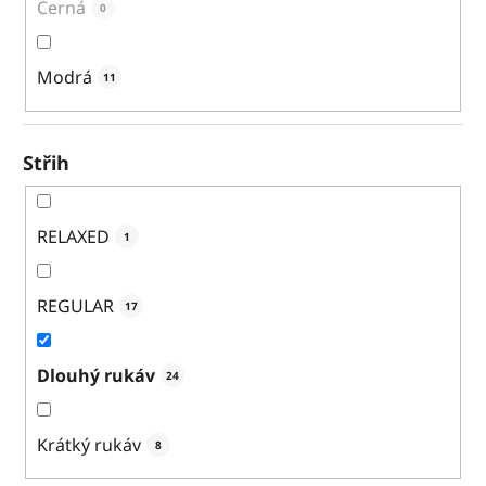
Černá
0
Modrá
11
Střih
RELAXED
1
REGULAR
17
Dlouhý rukáv
24
Krátký rukáv
8