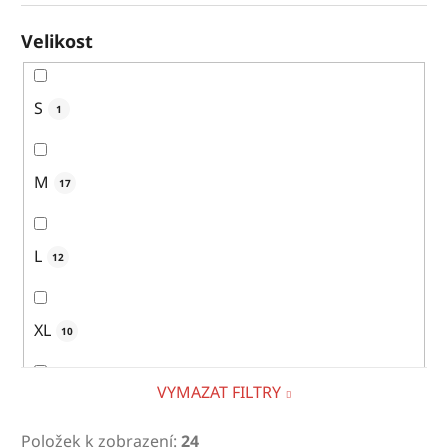
Velikost
S
1
M
17
L
12
XL
10
VYMAZAT FILTRY
XXL
4
Položek k zobrazení:
24