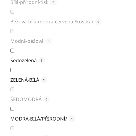
Bílá-přírodní-tisk
0
Béžová-bílá-modrá-červená /kostka/
0
Modrá-béžová
0
Šedozelená
1
ZELENÁ-BÍLÁ
1
ŠEDOMODRÁ
0
MODRÁ-BÍLÁ/PŘÍRODNÍ/
1