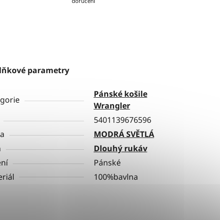
doručení
lňkové parametry
Pánské košile
gorie
Wrangler
5401139676596
va
MODRÁ SVĚTLÁ
h
Dlouhý rukáv
ní
Pánské
riál
100%bavlna