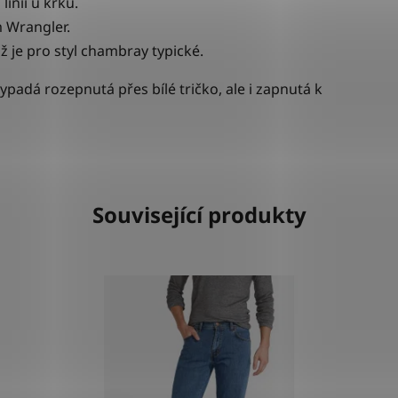
linii u krku.
m Wrangler.
ož je pro styl chambray typické.
ypadá rozepnutá přes bílé tričko, ale i zapnutá k
Související produkty