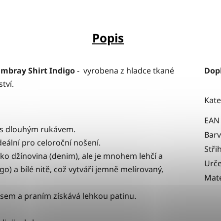
Popis
mbray Shirt
Indigo
- vyrobena z hladce tkané
Dop
tví.
Kate
EAN
řih s dlouhým rukávem.
Bar
deální pro celoroční nošení.
Stři
ko džínovina (denim), ale je mnohem
lehčí a
Urče
o) a bílé nitě, což vytváří jemně melírovaný,
Mate
asem a praním získává lehkou patinu.