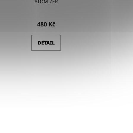
ATOMIZER
480 Kč
DETAIL