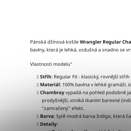
Pánská džínová košile
Wrangler
Regular Cha
bavlny, která je lehká, vzdušná a snadno se vrs
Vlastnosti modelu"
Střih
: Regular Fit - klasický, rovnější st
Materiál
:
100% bavlna v lehké gramáži, i
Chambray
vypadá na pohled podobně ja
prodyšnější, v
zniká tkaním barevné (indig
"zamračený" efekt.
Barva
: Sytě modrá barva
Indigo, která č
Detaily
: