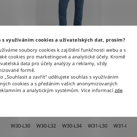
 s využíváním cookies a uživatelských dat, prosím?
íváme soubory cookies k zajištění funkčnosti webu a s
E
Kalhoty Wrangler TEXAS STONEWASH
ké cookies pro marketingové a analytické účely. Kromě
vatelská data pro účely analýzy a reklamy, vždy
Průměrné
izované formě.
ko „Souhlasit a zavřít“ udělujete souhlas s využíváním
hodnocení
1 730 Kč
od
aných cookies a s předáním vašich anonymizovaných
produktu
reklamním a analytickým systémům. Více informací
zde
.
je
DETAIL
5,0
z
5
W30-L30
W30-L32
W30-L34
W31-L30
W31-L32
hvězdiček.