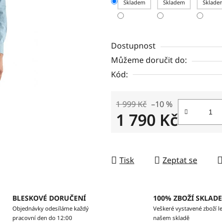
Skladem
Skladem
Sklade
Dostupnost
Můžeme doručit do:
Kód:
1 999 Kč
–10 %
1 790 Kč
Měrná cena:
Tisk
Zeptat se
BLESKOVÉ DORUČENÍ
100% ZBOŽÍ SKLAD
Objednávky odesíláme každý
Veškeré vystavené zboží le
pracovní den do 12:00
našem skladě