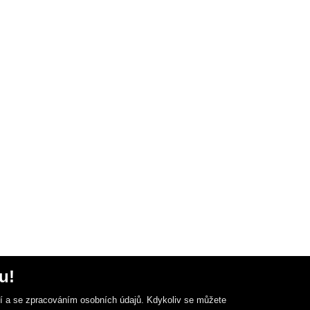
u!
ní a se zpracováním osobních údajů. Kdykoliv se můžete