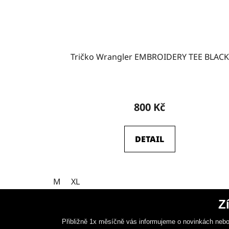
Tričko Wrangler EMBROIDERY TEE BLACK
800 Kč
DETAIL
M
XL
Z
Přibližně 1x měsíčně vás informujeme o novinkách nebo