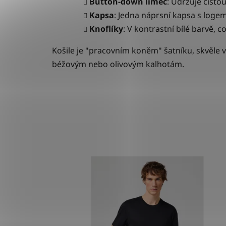
Button-down límec
: Udržuje čistou 
Kapsa
: Jedna náprsní kapsa s loge
Knoflíky
: V kontrastní bílé barvě, c
Košile je "pracovním koněm" šatníku, skvěle v
béžovým nebo olivovým kalhotám.