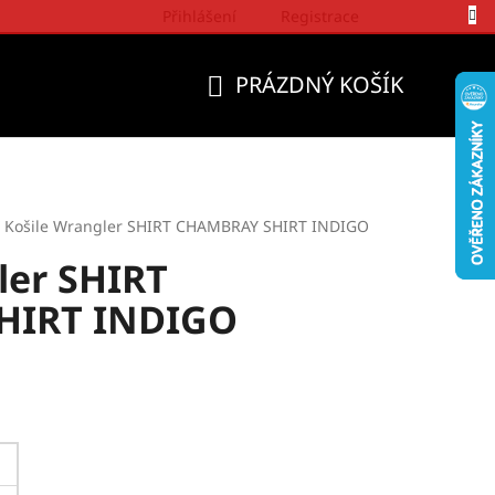
Přihlášení
Registrace
Politika a přístup firmy Wrangler
PRÁZDNÝ KOŠÍK
NÁKUPNÍ
KOŠÍK
Košile Wrangler SHIRT CHAMBRAY SHIRT INDIGO
ler SHIRT
HIRT INDIGO