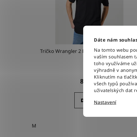
Dáte nám souhlas
Na tomto webu použ
Tričko Wrangler 2 PACK TEE BLACK / WHIT
vaším souhlasem ta
toho využíváme uži
výhradně v anonym
Kliknutím na tlačít
800 Kč
všech typů použív
uživatelských dat 
DETAIL
Nastavení
M