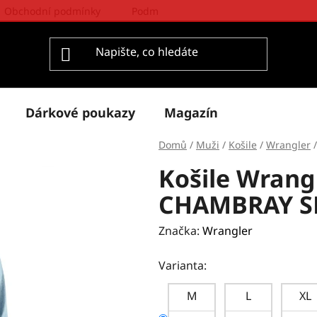
Obchodní podmínky
Podmínky ochrany osobních údajů
Dárkové poukazy
Magazín
Domů
/
Muži
/
Košile
/
Wrangler
/
Košile Wrang
CHAMBRAY S
Značka:
Wrangler
Varianta:
M
L
XL