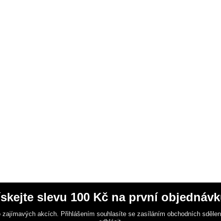
ískejte slevu 100 Kč na první objednávk
 zajímavých akcích. Přihlášením souhlasíte se zasíláním obchodních sděle