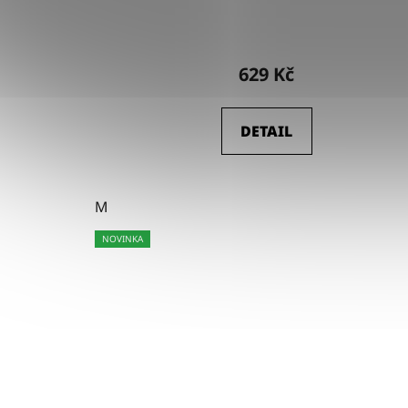
629 Kč
DETAIL
M
NOVINKA