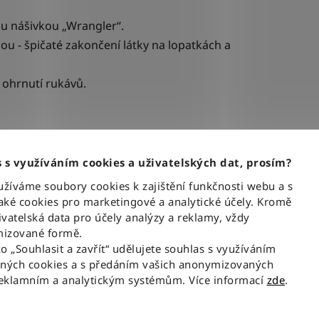
ou nášivkou
„Wrangler“.
u - špičaté zakončení látky na lopatkách a
 ohrnutí rukávů.
 s využíváním cookies a uživatelských dat, prosím?
Podobné produkty
íváme soubory cookies k zajištění funkčnosti webu a s
ké cookies pro marketingové a analytické účely. Kromě
vatelská data pro účely analýzy a reklamy, vždy
izované formě.
ko „Souhlasit a zavřít“ udělujete souhlas s využíváním
aných cookies a s předáním vašich anonymizovaných
reklamním a analytickým systémům. Více informací
zde
.