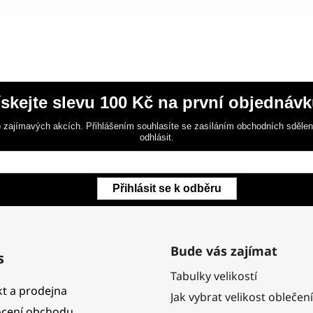
ískejte slevu 100 Kč na první objednávk
 zajímavých akcích. Přihlášením souhlasíte se zasíláním obchodních sděle
odhlásit.
Přihlásit se k odběru
Bude vás zajímat
s
Tabulky velikostí
t a prodejna
Jak vybrat velikost oblečení
cení obchodu