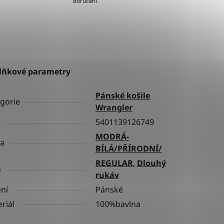
doručení
lňkové parametry
Pánské košile
gorie
Wrangler
5401139126749
MODRÁ-
va
BÍLÁ/PŘÍRODNÍ/
REGULAR
,
Dlouhý
h
rukáv
ní
Pánské
riál
100%bavlna