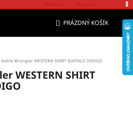
Přihlášení
Registrace
Politika a přístup firmy Wrangler
PRÁZDNÝ KOŠÍK
NÁKUPNÍ
KOŠÍK
Košile Wrangler WESTERN SHIRT BUFFALO INDIGO
gler WESTERN SHIRT
DIGO