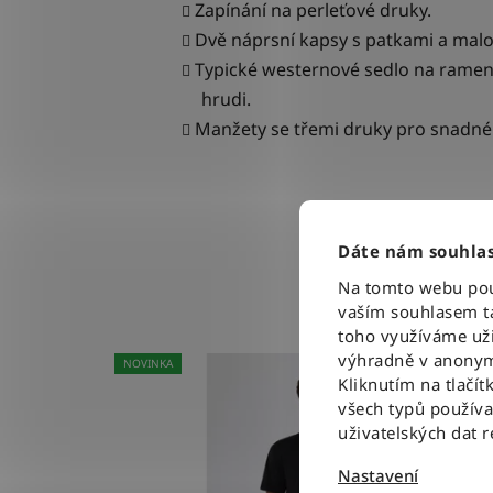
Zapínání na
perleťové druky.
Dvě náprsní kapsy s patkami a mal
Typické
westernové sedlo na rameno
hrudi.
Manžety se třemi druky pro snadné
Dáte nám souhlas
Na tomto webu použ
vaším souhlasem ta
toho využíváme uži
výhradně v anonym
NOVINKA
Kliknutím na tlačít
všech typů použív
uživatelských dat 
Nastavení