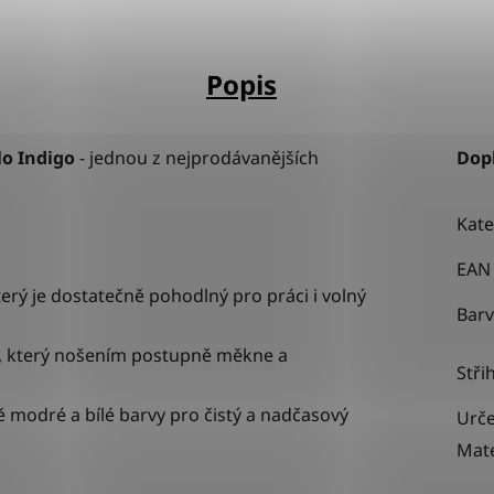
Popis
lo Indigo
-
jednou z nejprodávanějších
Dop
Kate
EAN
který je dostatečně pohodlný pro práci i volný
Bar
m, který nošením postupně měkne a
Stři
 modré a bílé barvy pro čistý a nadčasový
Urče
Mate