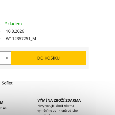
Skladem
10.8.2026
W112357251_M
DO KOŠÍKU
Sdílet
VÝMĚNA ZBOŽÍ ZDARMA
EM
Nevyhovující zboží zdarma
ží na
vyměníme do 14 dnů od jeho