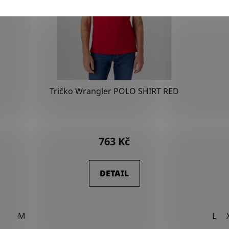
Tričko Wrangler POLO SHIRT RED
763 Kč
DETAIL
M
L