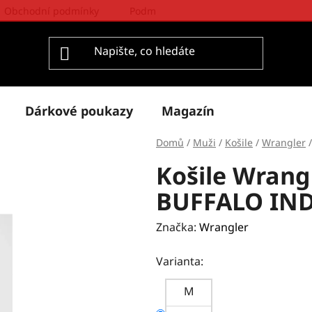
Obchodní podmínky
Podmínky ochrany osobních údajů
Dárkové poukazy
Magazín
Domů
/
Muži
/
Košile
/
Wrangler
/
Košile Wran
BUFFALO IN
Značka:
Wrangler
Varianta:
M