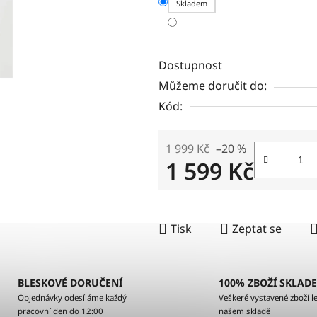
Skladem
Dostupnost
Můžeme doručit do:
Kód:
1 999 Kč
–20 %
1 599 Kč
Měrná cena:
Tisk
Zeptat se
BLESKOVÉ DORUČENÍ
100% ZBOŽÍ SKLAD
Objednávky odesíláme každý
Veškeré vystavené zboží le
pracovní den do 12:00
našem skladě