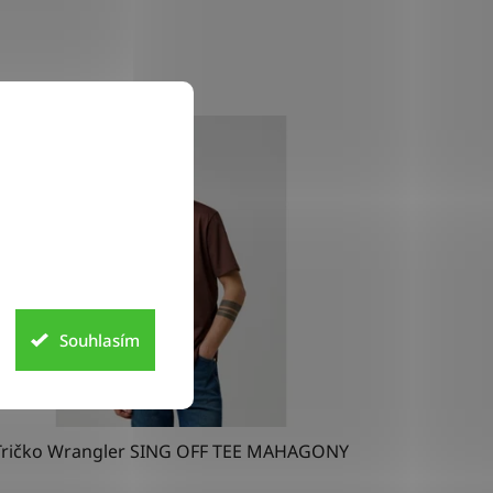
Souhlasím
Tričko Wrangler SING OFF TEE MAHAGONY