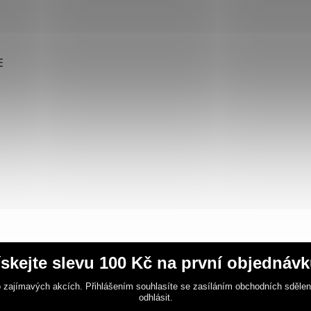
E
ískejte slevu 100 Kč na první objednávk
 zajímavých akcích. Přihlášením souhlasíte se zasíláním obchodních sděle
odhlásit.