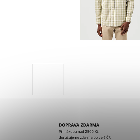
DOPRAVA ZDARMA
Při nákupu nad 2500 Kč
doručujeme zdarma po celé ČR