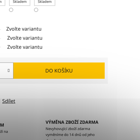
m
Skladem
Skladem
Zvolte variantu
Zvolte variantu
Zvolte variantu
DO KOŠÍKU
Sdílet
VÝMĚNA ZBOŽÍ ZDARMA
EM
Nevyhovující zboží zdarma
ží na
vyměníme do 14 dnů od jeho