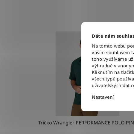
Dáte nám souhlas
Na tomto webu použ
vaším souhlasem ta
toho využíváme uži
výhradně v anonym
Kliknutím na tlačít
všech typů použív
uživatelských dat 
Nastavení
Tričko Wrangler PERFORMANCE POLO PI