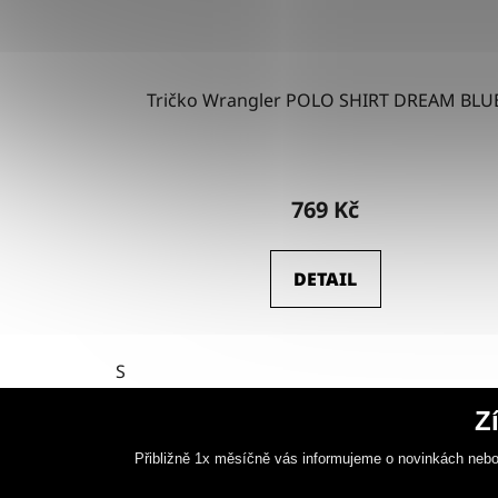
Tričko Wrangler POLO SHIRT DREAM BLU
769 Kč
DETAIL
S
Z
Přibližně 1x měsíčně vás informujeme o novinkách nebo