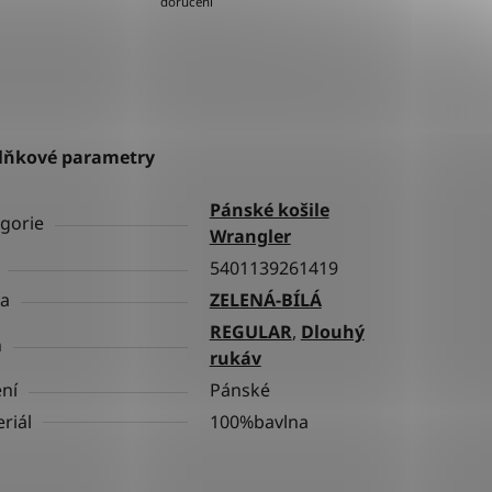
doručení
lňkové parametry
Pánské košile
gorie
Wrangler
5401139261419
va
ZELENÁ-BÍLÁ
REGULAR
,
Dlouhý
h
rukáv
ní
Pánské
riál
100%bavlna