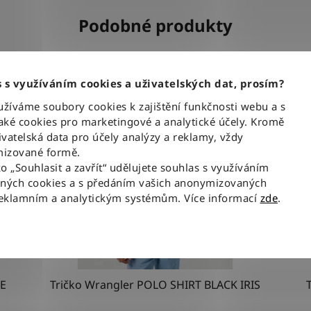
Podobné produkty
 s využíváním cookies a uživatelských dat, prosím?
íváme soubory cookies k zajištění funkčnosti webu a s
ké cookies pro marketingové a analytické účely. Kromě
vatelská data pro účely analýzy a reklamy, vždy
izované formě.
ko „Souhlasit a zavřít“ udělujete souhlas s využíváním
aných cookies a s předáním vašich anonymizovaných
reklamním a analytickým systémům. Více informací
zde
.
NE
Tričko Wrangler POLO SHIRT BLACK IRIS