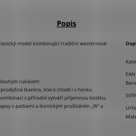
Popis
lasický model kombinující tradiční westernové
Dop
Kate
EAN
 s dlouhým rukávem
Bar
prodyšná tkanina, která chladí i v horku.
Stři
kombinaci s přírodní vytváří příjemnou kostku.
kapsy s patkami a ikonickým prošíváním „W“ a
Urče
Mate