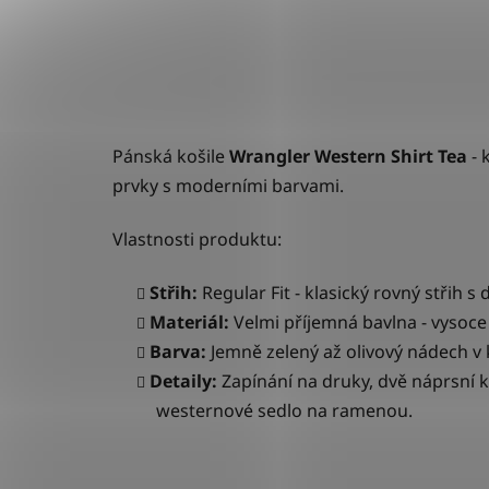
Pánská košile
Wrangler Western Shirt
Tea
-
k
prvky s moderními barvami.
Vlastnosti produktu:
Střih:
Regular Fit - klasický rovný střih
Materiál:
Velmi příjemná bavlna - v
ysoce 
Barva:
Jemně zelený až olivový nádech v 
Detaily:
Zapínání na
druky, dvě náprsní 
westernové sedlo na ramenou.