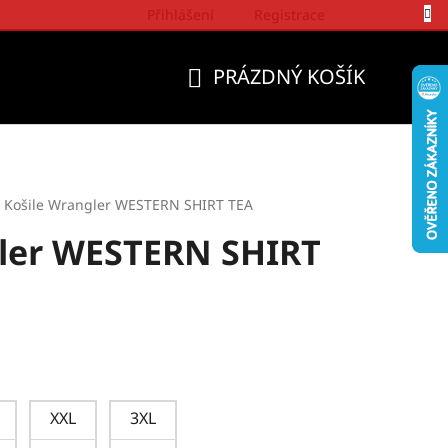
Přihlášení
Registrace
Politika a přístup firmy Wrangler
PRÁZDNÝ KOŠÍK
NÁKUPNÍ
KOŠÍK
Košile Wrangler WESTERN SHIRT TEA
gler WESTERN SHIRT
XXL
3XL