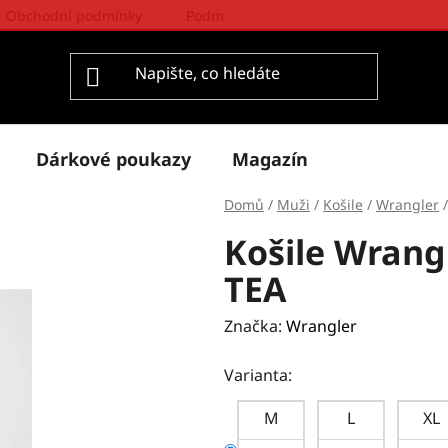
Obchodní podmínky
Podmínky ochrany osobních údajů
Dárkové poukazy
Magazín
Domů
/
Muži
/
Košile
/
Wrangler
/
Košile Wran
TEA
Značka:
Wrangler
Varianta:
M
L
XL