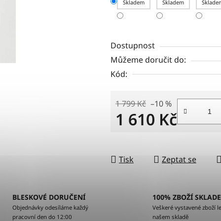
Skladem
Skladem
Sklade
Dostupnost
Můžeme doručit do:
Kód:
1 799 Kč
–10 %
1 610 Kč
Měrná cena:
Tisk
Zeptat se
BLESKOVÉ DORUČENÍ
100% ZBOŽÍ SKLAD
Objednávky odesíláme každý
Veškeré vystavené zboží le
pracovní den do 12:00
našem skladě