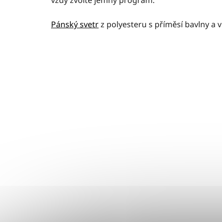
vždy zvolte jemný program.
Pánský svetr
z polyesteru s příměsí bavlny a v