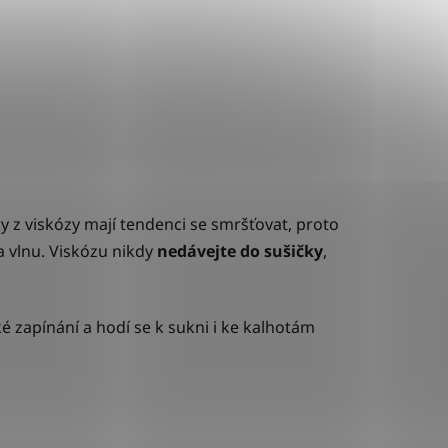
ry z viskózy mají tendenci se smršťovat, proto
na vlnu. Viskózu nikdy
nedávejte do sušičky
,
é zapínání a hodí se k sukni i ke kalhotám