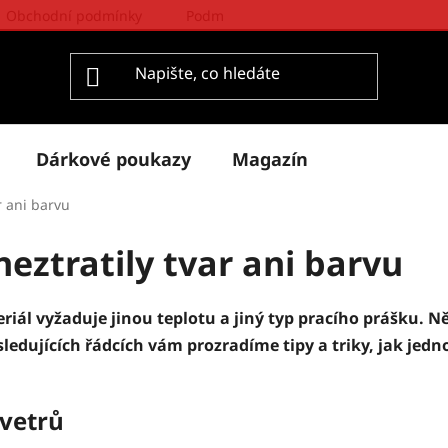
Obchodní podmínky
Podmínky ochrany osobních údajů
Dárkové poukazy
Magazín
ar ani barvu
neztratily tvar ani barvu
iál vyžaduje jinou teplotu a jiný typ pracího prášku. Něk
ujících řádcích vám prozradíme tipy a triky, jak jedno
svetrů