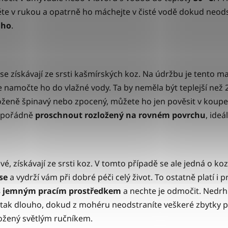
te v rukou a opatrně ho máchejte v čisté vodě dokud neods
ho
.
se získávají ze srsti kašmírských koz. Na údržbu je tento mat
le namočte ho do vlažné vody. Ta by neměla být teplejší než 2
oženě špinavý nebo zpocený, můžete ho jen pověsit v koupe
e pořádně
proschnout
rozložený na rovném povrchu
, ide
, získávají ze srsti koz. V tomto případě se ale jedná o ko
se
a vydrží vám při dobré péči celý život. To ostatně platí 
s jemným pracím prostředkem
a nechte je odmočit. Nedrh
o tak dlouho, dokud z mohéru neodstraníte veškeré zbytky 
ložený světlým ručníkem.