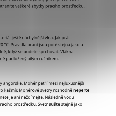
traníte veškeré zbytky pracího prostředku.
eriál ještě náchylnější vlna. Jak prát
0 °C. Pravidla praní jsou poté stejná jako u
lně, když se budete sprchovat. Vlákna
álně podložený bílým ručníkem.
zy angorské. Mohér patří mezi nejluxusnější
i pro kašmír. Mohérové svetry rozhodně
neperte
něte je ani neždímejte. Následně vodu
pracího prostředku. Svetr
sušte
stejně jako