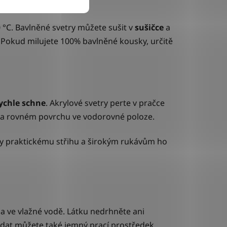
0 °C. Bavlněné svetry můžete sušit v
sušičce
a
.
Pokud milujete 100% bavlněné kousky, určitě
ychle
schne
. Akrylové svetry perte v pračce
 na rovném povrchu ve vodorovné poloze.
íky praktickému střihu a širokým rukávům ho
e
a ve vlažné vodě. Látku nedrhněte ani
řidat můžete také jemný prací prostředek