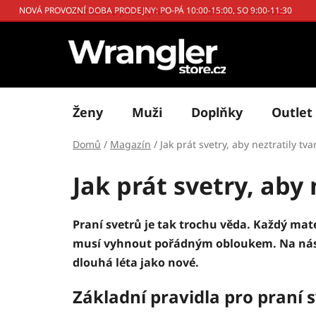
Přejít
Kontakt a prodejna
Hodnocení obchodu
NOVÁ PROVOZNÍ DOBA PRODEJNY: PO-PÁ 10:00-15:00, SO 9:00-11:30
na
obsah
Ženy
Muži
Doplňky
Outlet
Domů
/
Magazín
/
Jak prát svetry, aby neztratily tv
Jak prát svetry, aby 
Praní svetrů je tak trochu věda. Každý mater
musí vyhnout pořádným obloukem. Na násled
dlouhá léta jako nové.
Základní pravidla pro praní 