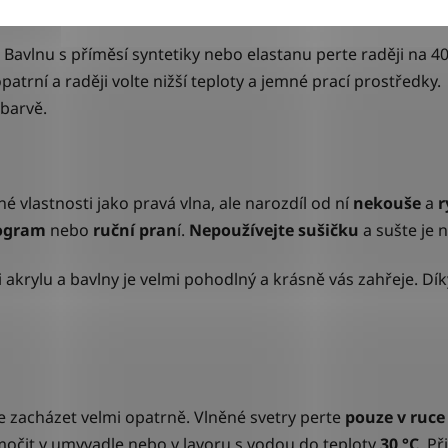
. Bavlnu s příměsí syntetiky nebo elastanu perte raději na 4
opatrní a raději volte nižší teploty a jemné prací prostředky
 barvě.
é vlastnosti jako pravá vlna, ale narozdíl od ní
nekouše
a
r
rogram
nebo
ruční pran
í.
Nepoužívejte sušičku
a sušte je
akrylu a bavlny je velmi pohodlný a krásně vás zahřeje. D
íte zacházet velmi opatrně. Vlněné svetry perte
pouze v ruc
dmočit v umyvadle nebo v lavoru s vodou do teploty
30 °C
. P