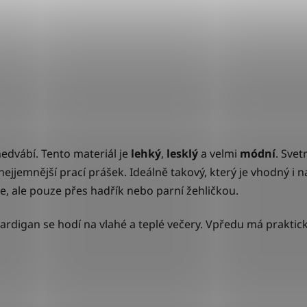
dvábí. Tento materiál je
lehký
,
lesklý
a velmi
módní
. Svet
 nejjemnější prací prášek. Ideálně takový, který je vhodný i 
te, ale pouze přes hadřík nebo parní žehličkou.
cardigan se hodí na vlahé a teplé večery. Vpředu má praktick