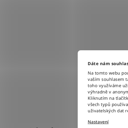
Dáte nám souhlas
Na tomto webu použ
vaším souhlasem ta
toho využíváme uži
výhradně v anonym
Kliknutím na tlačít
všech typů použív
uživatelských dat 
Nastavení