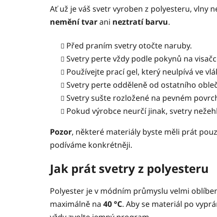
Ať už je váš svetr vyroben z polyesteru, vlny 
nemění tvar
ani
neztratí
barvu
.
Před praním svetry otočte naruby.
Svetry perte vždy podle pokynů na visač
Používejte prací gel, který neulpívá ve vl
Svetry perte odděleně od ostatního obleč
Svetry sušte rozložené na pevném povrch
Pokud výrobce neurčí jinak, svetry nežehl
Pozor
, některé materiály byste měli prát pou
podíváme konkrétněji.
Jak prát svetry z polyesteru
Polyester je v módním průmyslu velmi oblíbe
maximálně na
40 °C
. Aby se materiál po vyprá