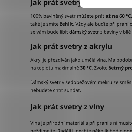
Jak prát svetry z bavlny
100% bavlněný svetr můžete prát
až na 60 °C
také je smíte
žehlit
. Vždy ale buďte při praní 
se vám bude líbit
dámský svetr
z bavlny v bílé
Jak prát svetry z akrylu
Akryl je přezdíván jako umělá vlna. Má podobn
na teplotu maximálně
30 °C
. Zvolte
šetrný p
Dámský svetr
v šedobéžovém melíru ze směsi 
nebudete chtít sundat.
Jak prát svetry z vlny
Vlna je přírodní materiál a při praní s ní mus
neždímejte. Raději ji nechte několik hodin o