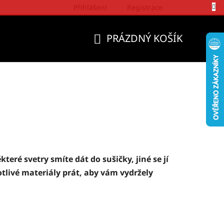
Přihlášení
Registrace
Politika a přístup firmy Wrangler
PRÁZDNÝ KOŠÍK
NÁKUPNÍ
KOŠÍK
teré svetry smíte dát do sušičky, jiné se jí
tlivé materiály prát, aby vám vydržely