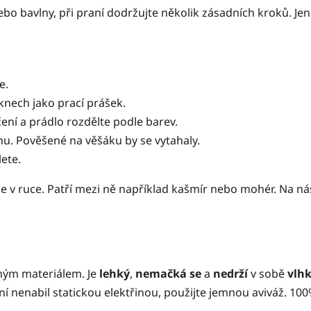
nebo bavlny, při praní dodržujte několik zásadních kroků. Je
ce.
áknech jako prací prášek.
ení a prádlo rozdělte podle barev.
u. Pověšené na věšáku by se vytahaly.
ete.
ze v ruce. Patří mezi ně například kašmír nebo mohér. Na nás
ným materiálem. Je
lehký
,
nemačká
se
a
nedrží
v sobě
vlh
ní nenabil statickou elektřinou, použijte jemnou aviváž. 100%