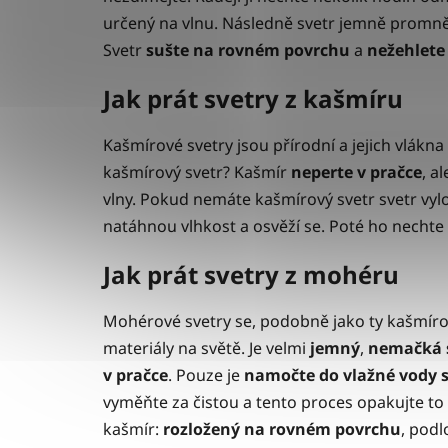
určený na vlnu. Následně svetr jemně promně
Svetr
sušte na rovném povrchu
a
nežehlete
Jak prát svetry z kašmíru
Kašmírové svetry jsou přírodní a jejich vlákna 
kašmírový svetr? Kašmír
neperte v pračce
, a
vlny. Pokud nemáte kašmírový svetr svetr vyl
natáhnou vlhkost a osvěží se. Poté ho necht
Jak prát svetry z mohéru
Mohérové svetry se, podobně jako ty kašmírové
materiály na světě. Je velmi
jemný
,
nemačká
v pračce
. Pouze je
namočte do vlažné vody 
vyměňte za čistou a tento proces opakujte t
kašmír:
rozložený na rovném povrchu
, pod