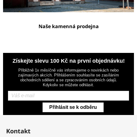
Naše kamenná prodejna
Získejte slevu 100 Kč na první objednávku!
Přibližně 1x měsíčně vás informujeme o novinkách nebo
zajímavých akcích. Přihlášením souhlasíte se zasíláním
obchodních sdělení a se zpracováním osobních údajů.
Kdykoliv se můžete odhlásit.
Přihlásit se k odběru
Z
á
Kontakt
p