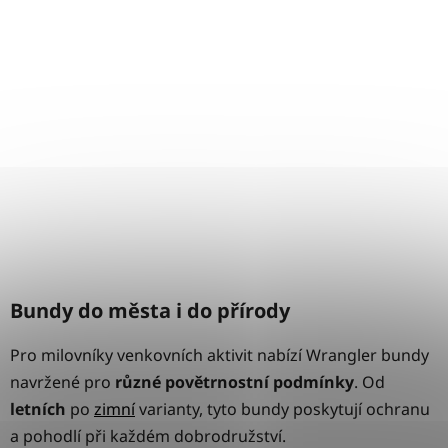
Bundy do města i do přírody
Pro milovníky venkovních aktivit nabízí Wrangler bundy
navržené pro
různé povětrnostní podmínky
. Od
letních
po
zimní
varianty, tyto bundy poskytují ochranu
a pohodlí při každém dobrodružství.