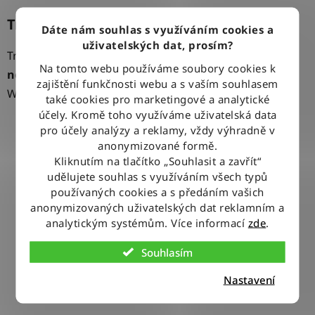
Trička s ikonickým logem Wrangler
Dáte nám souhlas s využíváním cookies a
uživatelských dat, prosím?
Trička s logem Wrangler jsou klasikou, která
nikdy
Na tomto webu používáme soubory cookies k
nevyjde z módy
. V různých barvách s ikonickým logem
zajištění funkčnosti webu a s vaším souhlasem
Wrangler jsou perfektním spojením komfortu a stylu.
také cookies pro marketingové a analytické
účely. Kromě toho využíváme uživatelská data
pro účely analýzy a reklamy, vždy výhradně v
anonymizované formě.
Kliknutím na tlačítko „Souhlasit a zavřít“
udělujete souhlas s využíváním všech typů
používaných cookies a s předáním vašich
anonymizovaných uživatelských dat reklamním a
analytickým systémům. Více informací
zde
.
Souhlasím
Nastavení