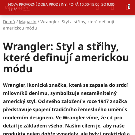
Přejít
Hledat
NÁKUP
NOVÁ PROVOZNÍ DOBA PRODEJNY: PO-PÁ 10:00-15:00, SO 9:00-
na
11:30
KOŠÍK
obsah
Domů
/
Magazín
/
Wrangler: Styl a střihy, které definují
americkou módu
Wrangler: Styl a střihy,
které definují americkou
módu
Wrangler, ikonická značka, která se zapsala do srdcí
milovníků denimu, symbolizuje nezaměnitelný
americký styl. Od svého založení v roce 1947 značka
představuje spojení tradičního řemeslného umění s
moderním designem. Ve Wrangler víme, že cit pro
detail je základem všeho. Naším cílem je, aby naše
produkty nejen dobře vypadaly, ale byly i praktické a