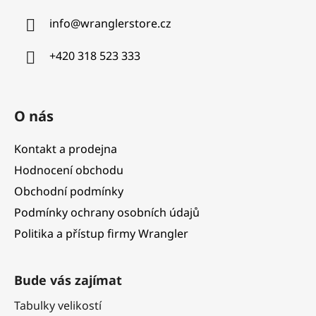
a
info
@
wranglerstore.cz
t
í
+420 318 523 333
O nás
Kontakt a prodejna
Hodnocení obchodu
Obchodní podmínky
Podmínky ochrany osobních údajů
Politika a přístup firmy Wrangler
Bude vás zajímat
Tabulky velikostí