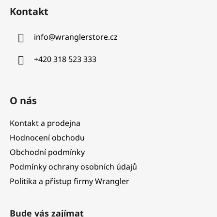
á
Kontakt
p
a
info
@
wranglerstore.cz
t
í
+420 318 523 333
O nás
Kontakt a prodejna
Hodnocení obchodu
Obchodní podmínky
Podmínky ochrany osobních údajů
Politika a přístup firmy Wrangler
Bude vás zajímat