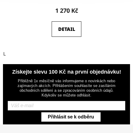
1 270 Kč
DETAIL
L
Získejte slevu 100 Kč na první objednávku!
Přibližně 1x měsíčně vás informujeme o novinkách nebo
zajímavých akcích. Přihlášením souhlasíte se zasíláním
obchodních sdělení a se zpracováním osobních údajů.
Kdykoliv se můžete odhlásit.
Přihlásit se k odběru
Z