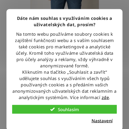
Dáte nám souhlas s využíváním cookies a
uživatelských dat, prosím?
Na tomto webu používáme soubory cookies k
zajištění funkčnosti webu a s vaším souhlasem
také cookies pro marketingové a analytické
účely. Kromě toho využíváme uživatelská data
pro účely analýzy a reklamy, vždy výhradně v
anonymizované formě.
Kalhoty Wrangler GREENSBORO FOR REAL
Kliknutím na tlačítko „Souhlasit a zavřít“
udělujete souhlas s využíváním všech typů
Průměrné
používaných cookies a s předáním vašich
hodnocení
anonymizovaných uživatelských dat reklamním a
1 940 Kč
od
analytickým systémům. Více informací
zde
.
produktu
je
Souhlasím
DETAIL
5,0
Nastavení
z
5