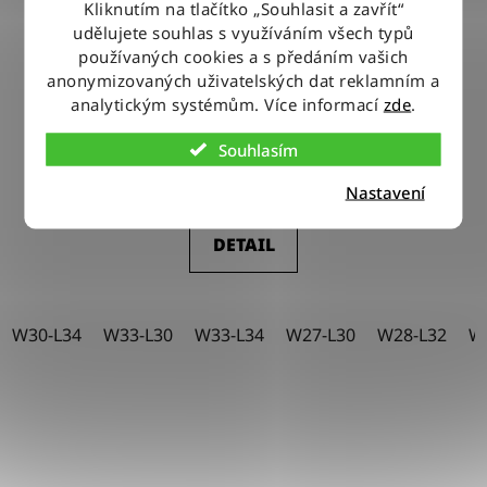
Kliknutím na tlačítko „Souhlasit a zavřít“
udělujete souhlas s využíváním všech typů
používaných cookies a s předáním vašich
anonymizovaných uživatelských dat reklamním a
Kalhoty Wrangler STRAIGHT KITTY
analytickým systémům. Více informací
zde
.
Souhlasím
2 150 Kč
Nastavení
DETAIL
W30-L34
W33-L30
W33-L34
W27-L30
W28-L32
W