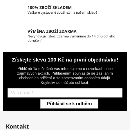
ý
100% ZBOŽÍ SKLADEM
p
Veškeré vystavené zboží leží na našem skladě
i
s
u
VÝMĚNA ZBOŽÍ ZDARMA
Nevyhovující zboží zdarma vyměníme do 14 dnů od jeho
doručení
Získejte slevu 100 Kč na první objednávku!
Přibližně 1x měsíčně vás informujeme o novinkách nebo
zajímavých akcích. Přihlášením souhlasíte se zasíláním
obchodních sdělení a se zpracováním osobních údajů.
Kdykoliv se můžete odhlásit.
Přihlásit se k odběru
Z
á
Kontakt
p