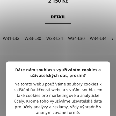
2 150 Kč
DETAIL
W31-L32
W33-L30
W33-L34
W34-L30
W34-L34
W
Dáte nám souhlas s využíváním cookies a
uživatelských dat, prosím?
Na tomto webu používáme soubory cookies k
zajištění funkčnosti webu a s vaším souhlasem
také cookies pro marketingové a analytické
účely. Kromě toho využíváme uživatelská data
pro účely analýzy a reklamy, vždy výhradně v
anonymizované formě.