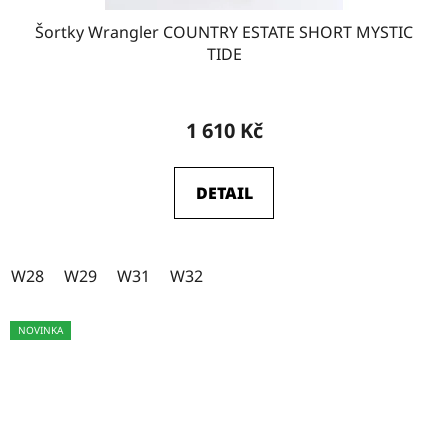
W29-L32
9
Šortky Wrangler COUNTRY ESTATE SHORT MYSTIC
TIDE
W29-L34
20
1 610 Kč
W31-L31
0
DETAIL
W28
1
W28
W29
W31
W32
W29
1
NOVINKA
W30
1