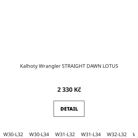
W31
2
W32
1
W35-L32
0
Kalhoty Wrangler STRAIGHT DAWN LOTUS
W35-L34
0
2 330 Kč
DETAIL
W30-L32
W30-L34
W31-L32
W31-L34
W32-L32
W