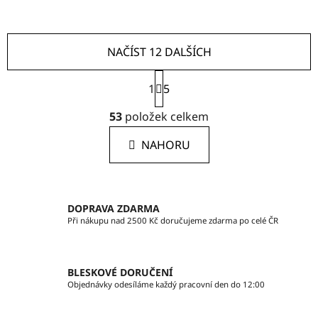
NAČÍST 12 DALŠÍCH
S
1
t
5
r
O
á
53
položek celkem
v
n
l
k
NAHORU
á
o
d
v
a
á
c
n
DOPRAVA ZDARMA
í
í
Při nákupu nad 2500 Kč doručujeme zdarma po celé ČR
p
r
v
BLESKOVÉ DORUČENÍ
k
Objednávky odesíláme každý pracovní den do 12:00
y
v