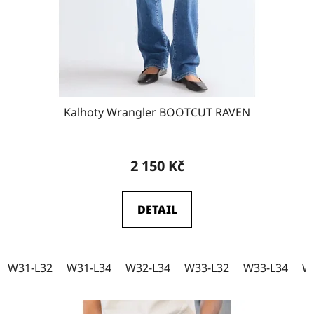
o
W32-L32
d
13
u
k
W32-L34
11
t
ů
Kalhoty Wrangler BOOTCUT RAVEN
W33-L30
3
2 150 Kč
W33-L32
10
DETAIL
W33-L34
10
W31-L32
W31-L34
W32-L34
W33-L32
W33-L34
W
W34-L30
1