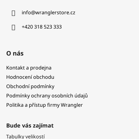
a
info
@
wranglerstore.cz
t
í
+420 318 523 333
O nás
Kontakt a prodejna
Hodnocení obchodu
Obchodní podmínky
Podmínky ochrany osobních údajů
Politika a přístup firmy Wrangler
Bude vás zajímat
Tabulky velikostí