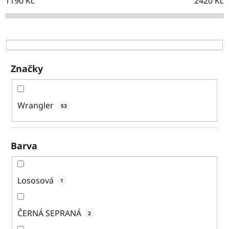
o
1190
Kč
2420
Kč
d
u
k
t
ů
Značky
Wrangler
53
Barva
Lososová
1
ČERNÁ SEPRANÁ
2