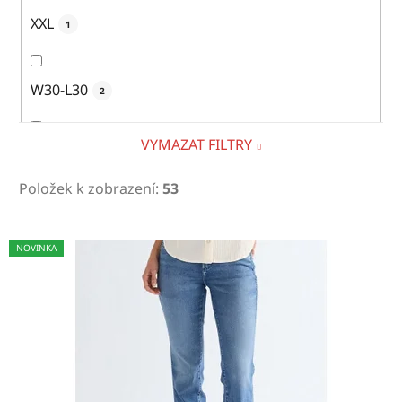
XXL
1
W30-L30
2
VYMAZAT FILTRY
W30-L32
11
Položek k zobrazení:
53
W30-L34
13
V
NOVINKA
ý
p
W31-L32
11
i
s
p
W31-L34
10
r