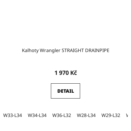
Kalhoty Wrangler STRAIGHT DRAINPIPE
1 970 Kč
DETAIL
W33-L34
W34-L34
W36-L32
W28-L34
W29-L32
W