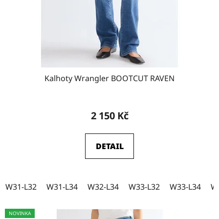
o
W32-L32
d
13
u
k
W32-L34
11
t
ů
Kalhoty Wrangler BOOTCUT RAVEN
W33-L30
3
2 150 Kč
W33-L32
10
DETAIL
W33-L34
10
W31-L32
W31-L34
W32-L34
W33-L32
W33-L34
W
W34-L30
1
NOVINKA