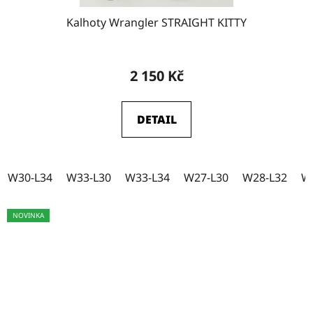
W29-L32
9
Kalhoty Wrangler STRAIGHT KITTY
W29-L34
20
2 150 Kč
W31-L31
0
DETAIL
W28
1
W30-L34
W33-L30
W33-L34
W27-L30
W28-L32
W
W29
1
NOVINKA
W30
1