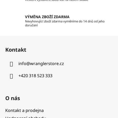
i
s
u
VÝMĚNA ZBOŽÍ ZDARMA
Nevyhovující zboží zdarma vyměníme do 14 dnů od jeho
doručení
Z
á
Kontakt
p
a
info
@
wranglerstore.cz
t
í
+420 318 523 333
O nás
Kontakt a prodejna