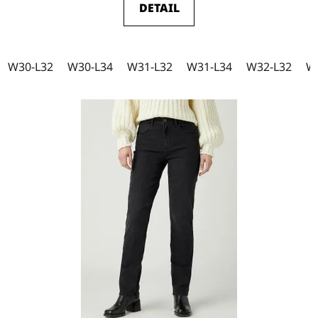
DETAIL
W27-L30
2
W27-L32
5
W30-L32
W30-L34
W31-L32
W31-L34
W32-L32
W
W27-L34
2
W28-L32
9
W28-L34
25
W29-L30
0