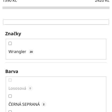
o
1590
Kč
2420
Kč
d
u
k
t
ů
Značky
Wrangler
20
Barva
Lososová
0
ČERNÁ SEPRANÁ
2