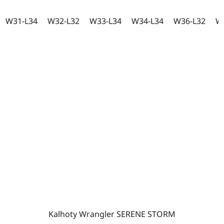
W31-L34
W32-L32
W33-L34
W34-L34
W36-L32
W
Kalhoty Wrangler SERENE STORM