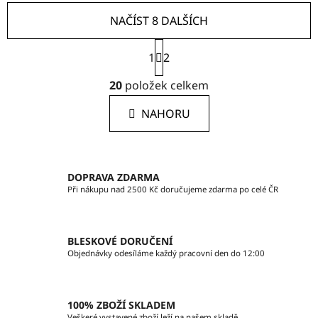
NAČÍST 8 DALŠÍCH
S
1
t
2
r
O
á
20
položek celkem
v
n
l
k
NAHORU
á
o
d
v
a
á
c
n
DOPRAVA ZDARMA
í
í
Při nákupu nad 2500 Kč doručujeme zdarma po celé ČR
p
r
v
BLESKOVÉ DORUČENÍ
k
Objednávky odesíláme každý pracovní den do 12:00
y
v
ý
100% ZBOŽÍ SKLADEM
p
Veškeré vystavené zboží leží na našem skladě