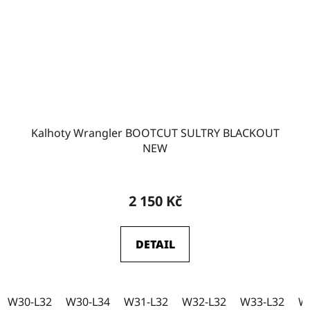
W31
2
W32
1
W35-L32
0
Kalhoty Wrangler BOOTCUT SULTRY BLACKOUT
NEW
W35-L34
0
2 150 Kč
DETAIL
W30-L32
W30-L34
W31-L32
W32-L32
W33-L32
W