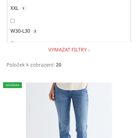
XXL
1
W30-L30
2
VYMAZAT FILTRY
W30-L32
11
Položek k zobrazení:
20
W30-L34
13
V
NOVINKA
ý
p
W31-L32
11
i
s
p
W31-L34
10
r