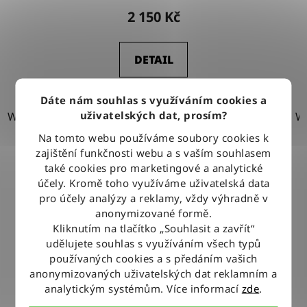
2 150 Kč
DETAIL
Dáte nám souhlas s využíváním cookies a
uživatelských dat, prosím?
W30-L32
W30-L34
W31-L32
W33-L32
W34-L32
W
Na tomto webu používáme soubory cookies k
zajištění funkčnosti webu a s vaším souhlasem
také cookies pro marketingové a analytické
účely. Kromě toho využíváme uživatelská data
pro účely analýzy a reklamy, vždy výhradně v
anonymizované formě.
Kliknutím na tlačítko „Souhlasit a zavřít“
udělujete souhlas s využíváním všech typů
používaných cookies a s předáním vašich
anonymizovaných uživatelských dat reklamním a
analytickým systémům. Více informací
zde
.